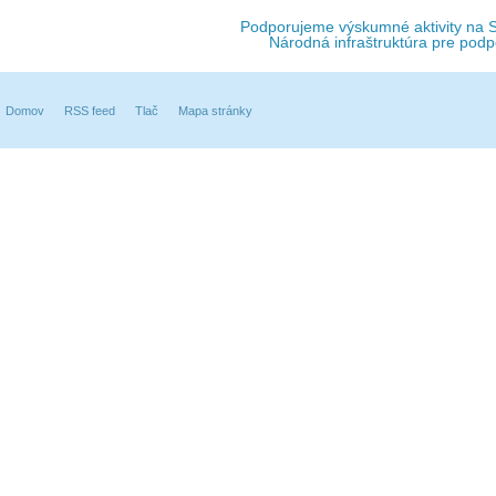
Podporujeme výskumné aktivity na Sl
Národná infraštruktúra pre podp
Domov
RSS feed
Tlač
Mapa stránky