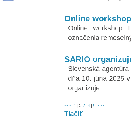
Online worksho
Online workshop
označenia remeseln
SARIO organizuj
Slovenská agentúra 
dňa 10. júna 2025 
organizuje.
<<
<
|
1
|
2
|
3
|
4
|
5
|
>
>>
Tlačiť