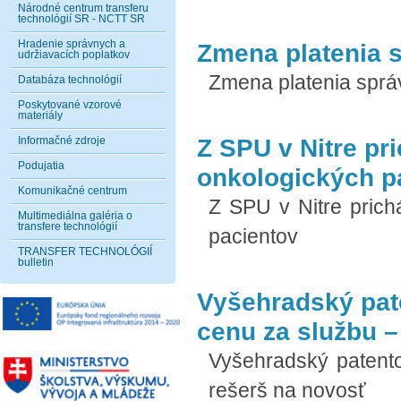
Národné centrum transferu
technológií SR - NCTT SR
Hradenie správnych a
Zmena platenia s
udržiavacích poplatkov
Zmena platenia sprá
Databáza technológií
Poskytované vzorové
materiály
Z SPU v Nitre pr
Informačné zdroje
Podujatia
onkologických p
Komunikačné centrum
Z SPU v Nitre pric
Multimediálna galéria o
transfere technológií
pacientov
TRANSFER TECHNOLÓGIÍ
bulletin
Vyšehradský pat
cenu za službu –
Vyšehradský patent
rešerš na novosť