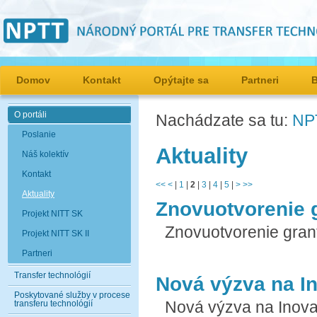
Domov
Kontakt
Opýtajte sa
Partneri
O portáli
Nachádzate sa tu:
NP
Poslanie
Aktuality
Náš kolektív
Kontakt
<<
<
|
1
|
2
|
3
|
4
|
5
|
>
>>
Aktuality
Znovuotvorenie 
Projekt NITT SK
Znovuotvorenie gran
Projekt NITT SK II
Partneri
Transfer technológií
Nová výzva na I
Poskytované služby v procese
Nová výzva na Inov
transferu technológií