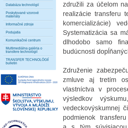
združili za účelom na
Databáza technológií
realizácie transferu 
Poskytované vzorové
materiály
komercializácie) ved
Informačné zdroje
Systematizácia sa má
Podujatia
Komunikačné centrum
dlhodobo samo fina
Multimediálna galéria o
budúcnosti dopĺňanýc
transfere technológií
TRANSFER TECHNOLÓGIÍ
bulletin
Združenie zabezpeč
zmluve aj tretím o
vlastníctva v proces
výsledkov výskumu
vedeckovýskumnej čin
podmienok transfer
a s tým súvisiacou