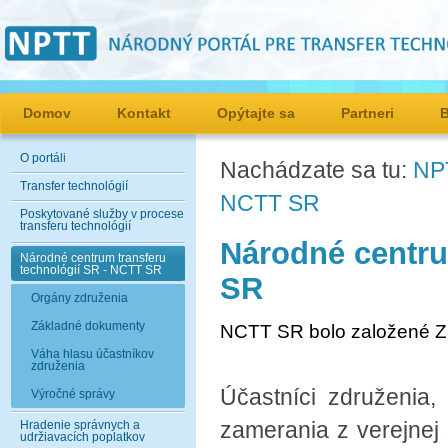
Domov
Kontakt
Opýtajte sa
Partneri
O portáli
Nachádzate sa tu:
NP
Transfer technológií
NCTT SR
Poskytované služby v procese
transferu technológií
Národné centru
Národné centrum transferu
technológií SR - NCTT SR
SR
Orgány združenia
Základné dokumenty
NCTT SR bolo založené Zm
Váha hlasu účastníkov
združenia
Účastníci združenia
Výročné správy
zamerania z verejnej 
Hradenie správnych a
udržiavacích poplatkov