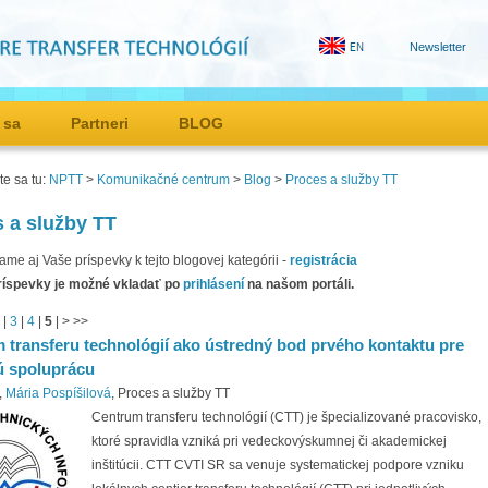
Newsletter
 sa
Partneri
BLOG
e sa tu:
NPTT
>
Komunikačné centrum
>
Blog
>
Proces a služby TT
 a služby TT
tame aj Vaše príspevky k tejto blogovej kategórii -
registrácia
ríspevky je možné vkladať po
prihlásení
na našom portáli.
|
3
|
4
|
5
|
>
>>
 transferu technológií ako ústredný bod prvého kontaktu pre
 spoluprácu
,
Mária Pospíšilová
, Proces a služby TT
Centrum transferu technológií (CTT) je špecializované pracovisko,
ktoré spravidla vzniká pri vedeckovýskumnej či akademickej
inštitúcii. CTT CVTI SR sa venuje systematickej podpore vzniku