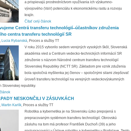
a prispievajú prostredníctvom využívania ich výskumno-
vývojového (VaV) potenciálu k ekonomickému rastu a rozvoju
krajín.
Čítať celý článok
vujeme Centrá transferu technológií ̶ účastníkov združenia
ho centra transferu technológií SR
,
Lucia Rybanská
, Proces a služby TT
V roku 2015 vytvorilo sedem verejných vysokých škôl, Slovenská
akadémia vied a Centrum vedecko-technických informácií SR
združenie s názvom Národné centrum transferu technológií
Slovenskej Republiky (NCTT SR). Základom pre vznik zduženia
bola spoločná myšlienka jej členov – spoločnými silami zlepšovať
úroveň transferu technológií na verejných vedeckovýskumných
ch Slovenskej republiky.
 článok
ÁPADY NESKONČILI V ZÁSUVKÁCH
,
Martin Karlík
, Proces a služby TT
Robotika a kybernetika je na Slovensku úzko prepojená s
prepracovaným systémom transferu technológií. Obrovskú
zásluhu na tom má profesor František Duchoň (39) a jeho
spolupracovníci v Ústave robotiky a kybernetiky v Bratislave. Tento