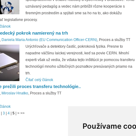
uznávaný pedagóg a vedec nám priblížil rôzne kooperácie s
firemným prostredím a spýtali sme sa ho na to, ako dokážu
ť legislatívne procesy.
 článok
decký pokrok namierený na trh
,
Daniela Maria Antonio (EU Communication Officer-CERN)
, Proces a služby TT
Urýchľovače a detektory častíc, pokroková fyzika. Presne to
napadne väčšinu laickej verejnosti, keď sa povie CERN. Mnohí
experti však už vedia, že vďaka tejto inštitúcii je pomocou transferu
technológií mnoho užitočných poznatkov presúvaných priamo na
trh.
Čítať celý článok
prežili proces transferu technológie..
,
Miroslav Hnatko
, Proces a služby TT
 článok
|
3
|
4
|
5
|
>
>>
Používame coo