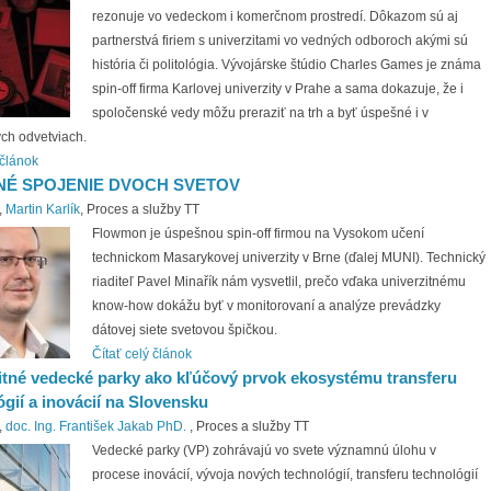
rezonuje vo vedeckom i komerčnom prostredí. Dôkazom sú aj
partnerstvá firiem s univerzitami vo vedných odboroch akými sú
história či politológia. Vývojárske štúdio Charles Games je známa
spin-off firma Karlovej univerzity v Prahe a sama dokazuje, že i
spoločenské vedy môžu preraziť na trh a byť úspešné i v
ých odvetviach.
 článok
NÉ SPOJENIE DVOCH SVETOV
,
Martin Karlík
, Proces a služby TT
Flowmon je úspešnou spin-off firmou na Vysokom učení
technickom Masarykovej univerzity v Brne (ďalej MUNI). Technický
riaditeľ Pavel Minařík nám vysvetlil, prečo vďaka univerzitnému
know-how dokážu byť v monitorovaní a analýze prevádzky
dátovej siete svetovou špičkou.
Čítať celý článok
itné vedecké parky ako kľúčový prvok ekosystému transferu
ógií a inovácií na Slovensku
,
doc. Ing. František Jakab PhD.
, Proces a služby TT
Vedecké parky (VP) zohrávajú vo svete významnú úlohu v
procese inovácií, vývoja nových technológií, transferu technológií