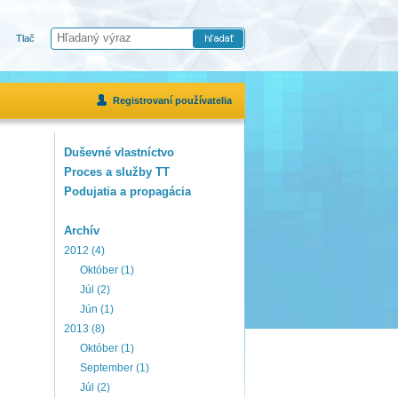
Tlač
Registrovaní používatelia
Duševné vlastníctvo
Proces a služby TT
Podujatia a propagácia
Archív
2012 (4)
Október (1)
Júl (2)
Jún (1)
2013 (8)
Október (1)
September (1)
Júl (2)