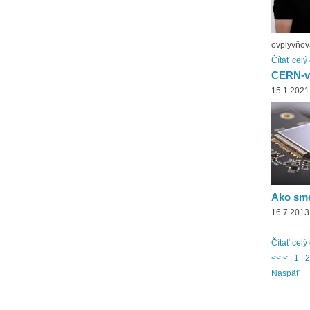
ovplyvňova
Čítať celý
CERN-ve
15.1.2021
Ako sme 
16.7.2013
Čítať celý
<<
<
|
1
|
2
Naspäť