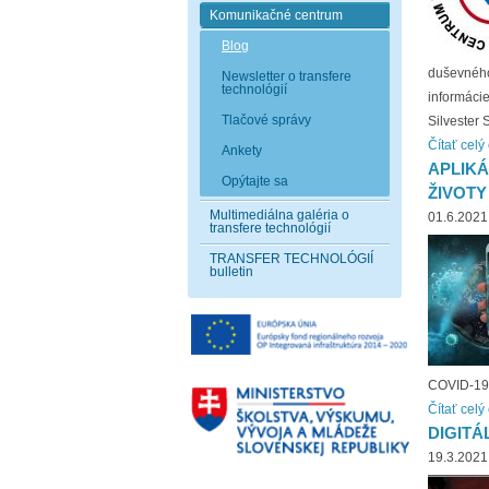
Komunikačné centrum
Blog
duševného 
Newsletter o transfere
technológií
informácie
Tlačové správy
Silvester 
Čítať celý
Ankety
APLIKÁ
Opýtajte sa
ŽIVOTY
Multimediálna galéria o
01.6.2021
transfere technológií
TRANSFER TECHNOLÓGIÍ
bulletin
COVID-19,
Čítať celý
DIGITÁ
19.3.2021