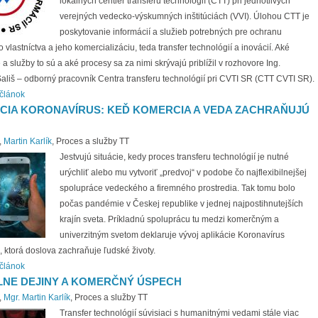
lokálnych centier transferu technológií (CTT) pri jednotlivých
verejných vedecko-výskumných inštitúciách (VVI). Úlohou CTT je
poskytovanie informácií a služieb potrebných pre ochranu
vlastníctva a jeho komercializáciu, teda transfer technológií a inovácií. Aké
 a služby to sú a aké procesy sa za nimi skrývajú priblížil v rozhovore Ing.
Sališ – odborný pracovník Centra transferu technológií pri CVTI SR (CTT CVTI SR).
 článok
CIA KORONAVÍRUS: KEĎ KOMERCIA A VEDA ZACHRAŇUJÚ
,
Martin Karlík
, Proces a služby TT
Jestvujú situácie, kedy proces transferu technológií je nutné
urýchliť alebo mu vytvoriť „predvoj“ v podobe čo najflexibilnejšej
spolupráce vedeckého a firemného prostredia. Tak tomu bolo
počas pandémie v Českej republike v jednej najpostihnutejších
krajín sveta. Príkladnú spoluprácu tu medzi komerčným a
univerzitným svetom deklaruje vývoj aplikácie Koronavírus
 ktorá doslova zachraňuje ľudské životy.
 článok
LNE DEJINY A KOMERČNÝ ÚSPECH
,
Mgr. Martin Karlík
, Proces a služby TT
Transfer technológií súvisiaci s humanitnými vedami stále viac