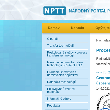
Domov
Kontakt
Opýtajte
O portáli
Nachádzat
Transfer technológií
Proces
Poskytované služby v procese
transferu technológií
Radi priví
Národné centrum transferu
Vlastné p
technológií SR - NCTT SR
Hradenie správnych a
<<
<
|
1
|
2
udržiavacích poplatkov
Centrum
Databáza technológií
úspešnú
14.6.2021
Poskytované vzorové
materiály
Informačné zdroje
Podujatia