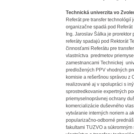
Technická univerzita vo Zvol
Referát pre transfer technológií 
organizačne spadá pod Referát 
Ing. Jaroslav Šálka je prorekto
referáty spadajú pod Rektorát T
činnosťami Referátu pre transfe
vlastníctva predmetov priemyse
zamestnancami Technickej univ
predložených PPV vhodných pre
komisie a rešeršnou správou z C
realizované aj v spolupráci s iný
sprostredkovanie expertných pod
priemyselnoprávnej ochrany duše
komercializácie duševného vlas
vytváranie interných noriem a a
popularizačno-odborné prednášk
fakultami TUZVO a súkromným s