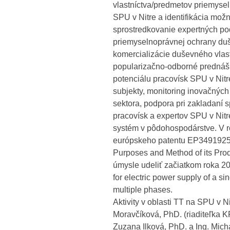
vlastníctva/predmetov priemyse
SPU v Nitre a identifikácia mož
sprostredkovanie expertných pod
priemyselnoprávnej ochrany duše
komercializácie duševného vlast
popularizačno-odborné prednášky
potenciálu pracovísk SPU v Nitr
subjekty, monitoring inovačných
sektora, podpora pri zakladaní s
pracovísk a expertov SPU v Nit
systém v pôdohospodárstve. V r
európskeho patentu EP3491925 Lo
Purposes and Method of its Pr
úmysle udeliť začiatkom roka 2
for electric power supply of a si
multiple phases.
Aktivity v oblasti TT na SPU v 
Moravčíková, PhD. (riaditeľka KP
Zuzana Ilková, PhD. a Ing. Mic