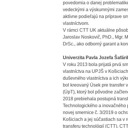
povedomia o danej problematike 
vedeckými a výskumnými zames
aktívne podieľajú na príprave 
vlastníctvom.
V rámci CTT UK aktuálne pôsob
Jaroslav Noskovič, PhD., Mgr. M
DrSc., ako odborný garant a kon
Univerzita Pavla Jozefa Šafár
V roku 2013 bola prijatá prvá s
vlastníctva na UPJŠ v Košiciach
duševného vlastníctva a ich výk
bol kreovaný Úsek pre transfer
(ÚpT), ktorý bol pôvodne začlen
2018 prebiehala postupná trans
Technologického a inovačného p
novej smernice č. 3/2019 o och
Košiciach a jej súčastiach sa 
transferu technológií (CTT). CT