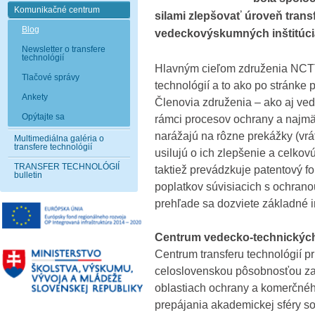
Komunikačné centrum
silami zlepšovať úroveň trans
Blog
vedeckovýskumných inštitúciá
Newsletter o transfere
technológií
Hlavným cieľom združenia NCTT 
Tlačové správy
technológií a to ako po stránke p
Ankety
Členovia združenia – ako aj ve
Opýtajte sa
rámci procesov ochrany a najmä
narážajú na rôzne prekážky (vrá
Multimediálna galéria o
transfere technológií
usilujú o ich zlepšenie a celkovú
TRANSFER TECHNOLÓGIÍ
taktiež prevádzkuje patentový fo
bulletin
poplatkov súvisiacich s ochrano
prehľade sa dozviete základné in
Centrum vedecko-technických
Centrum transferu technológií 
celoslovenskou pôsobnosťou za
oblastiach ochrany a komerčné
prepájania akademickej sféry s