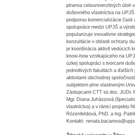
plnenia celouniverzitných úloh v
duševného vlastníctva na UPJŠ.
podporou komercializácie čast
spolupráce medzi UPJŠ a výrob
popularizuje inovatívne stratég
konzultácie v oblasti ochrany 
je koordinácia aktivít vedúcich 
know-how vznikajúceho na UPJŠ
úzkej spolupráci s tvorcami duš
jednotlivých fakultách a ďalších
aktivitami obchodnej spoločnost
subjektom plne vlastneným Unive
Zástupcami CTT sú doc. JUDr. R
Mgr. Diana Juhászová (špeciali
vlastníctva) a v rámci projektu NI
Rózenfeldová, PhD. a Ing. Patri
Kontakt: renata.bacarova@upjs