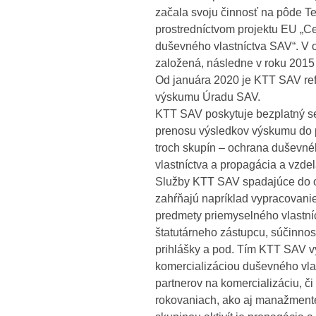
začala svoju činnosť na pôde Te
prostredníctvom projektu EU „C
duševného vlastníctva SAV“. V 
založená, následne v roku 2015
Od januára 2020 je KTT SAV re
výskumu Úradu SAV.
KTT SAV poskytuje bezplatný s
prenosu výsledkov výskumu do p
troch skupín – ochrana duševné
vlastníctva a propagácia a vzde
Služby KTT SAV spadajúce do ob
zahŕňajú napríklad vypracovani
predmety priemyselného vlastní
štatutárneho zástupcu, súčinnosť
prihlášky a pod. Tím KTT SAV vy
komercializáciou duševného vla
partnerov na komercializáciu, či
rokovaniach, ako aj manažmente