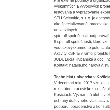
Pre externé podniky a organiz
výskumných a vývojových projek
testovania a vypracovanie expert
STU Scientific, s. r. o. je obch
ako špecializované pracovisko S
univerzitných
spin-off spoločností podporovať 
8 spin-off spoločností, ktoré vzni
vedeckovýskumného potenciál
Aktivity KSP aj v rámci projektu 
JUDr. Lucia Rybanská a doc. Ing
Kontakt: natalia.molnarova@stu
Technická univerzita v Košici
V decembri roku 2017 vznikol 
rektorátne pracovisko s celoško
Košiciach. Významnú úlohu v
ochrany duševného vlastníctva,
podporu, poradenstvo a konzultá