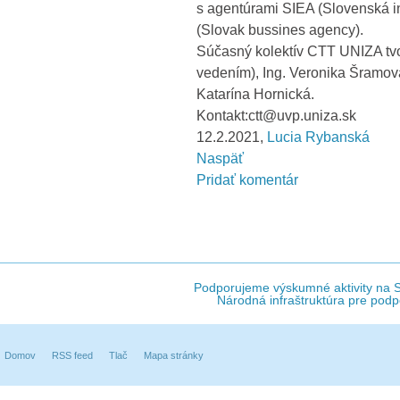
s agentúrami SIEA (Slovenská i
(Slovak bussines agency).
Súčasný kolektív CTT UNIZA tvo
vedením), Ing. Veronika Šramová,
Katarína Hornická.
Kontakt:ctt@uvp.uniza.sk
12.2.2021,
Lucia Rybanská
Naspäť
Pridať komentár
Podporujeme výskumné aktivity na Sl
Národná infraštruktúra pre podp
Domov
RSS feed
Tlač
Mapa stránky