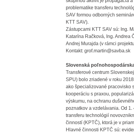
skupinou aktivít je propagácia 
problematike transferu technoló
SAV formou odborných seminárov
KTT SAV).
Zástupcami KTT SAV sú: Ing. Ma
Katarína Račková, Ing. Andrea Č
Andrej Murajda (v rámci projektu
Kontakt: grof.martin@savba.sk
Slovenská poľnohospodárska u
Transferové centrum Slovenskej 
SPU) bolo zriadené v roku 2018
ako špecializované pracovisko 
kooperáciu s praxou, popularizá
výskumu, na ochranu duševného v
poznatkov a vzdelávania. Od 1. 
transferu technológií novovznik
činností (KPTČ), ktorá je v pria
Hlavné činnosti KPTČ sú: evid