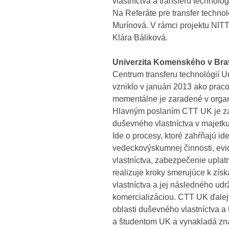
vlastníctva a transferu technológi
Na Referáte pre transfer technol
Murínová. V rámci projektu NITT 
Klára Báliková.
Univerzita Komenského v Brat
Centrum transferu technológií 
vzniklo v januári 2013 ako prac
momentálne je zaradené v organ
Hlavným poslaním CTT UK je z
duševného vlastníctva v majetk
Ide o procesy, ktoré zahŕňajú id
vedeckovýskumnej činnosti, ev
vlastníctva, zabezpečenie uplatn
realizuje kroky smerujúce k zí
vlastníctva a jej následného ud
komercializáciou. CTT UK ďalej
oblasti duševného vlastníctva a
a študentom UK a vynakladá zna