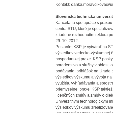
Kontakt: danka.moravcikova@u
Slovenská technická univerzit
Kancelária spolupráce s praxo
centra STU, ktoré je špecializo
zriadené rozhodnutím rektora 
29. 10. 2012.
Poslaním KSP je vytvárať na ST
výsledkov vedecko-výskumnej čin
hospodárskej praxe. KSP posk
poradenstvo a služby v oblasti
podávania prihlášok na Úrade p
výsledkov výskumu a vývoja na
využitia, vyhľadávania a sprost
priemyselnej praxe. KSP taktiež
licenčných zmlúv a zmlúv o diel
Univerzitným technologickým i
výsledkov výskumu zrealizovan