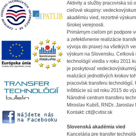
Aktivity a služby pracoviska sú
cieľové skupiny: vedeckovýskum
akadémiu vied, rezortné výskumn
širokej verejnosti.
Primárnym cieľom pri podpore v
a zefektívnenie realizácie trans
vývoja do praxe) na všetkých ve
výskum na Slovensku. Celková 
technológií viedla v roku 2011 
je poskytovať vedeckovýskumným
realizácii jednotlivých krokov to
pracovísk transferu technológií
inštitúcie sú od roku 2015 do 
Národné centrum transferu tech
Miroslav Kubiš,
RNDr. Jaroslav 
Kontakt: ctt@cvtisr.sk
Slovenská akadémia vied
Kancelária pre transfer techno