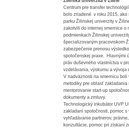
Žilinská univerzita v Žiline
Centrum pre transfer technológií
bolo zriadené v roku 2015, ako
parku Žilinskej univerzity v Ži
zakotvili do internej smernice 
podmienkach Žilinskej univerzit
špecializovaným pracoviskom Žili
zabezpečenie prenosu výsledko
spoločenskej praxe. Hlavnými 
práv duševného vlastníctva v pr
vzdelávania, výskumu a vývoja 
V nadväznosti na smernicu boli
metodiky pre oblasť zakladania s
mentorovanie start-up spoločno
dokumenty a zmluvy.
Technologický inkubátor UVP UN
zakladaní spoločnosti, pomoc s
vyhľadávanie partnerov, právne
konzultácie, pomoc pri získaní z