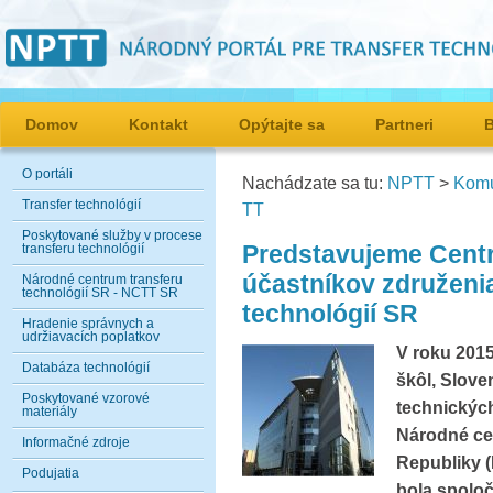
Domov
Kontakt
Opýtajte sa
Partneri
O portáli
Nachádzate sa tu:
NPTT
>
Komu
Transfer technológií
TT
Poskytované služby v procese
Predstavujeme Centrá
transferu technológií
účastníkov združeni
Národné centrum transferu
technológií SR - NCTT SR
technológií SR
Hradenie správnych a
udržiavacích poplatkov
V roku 201
Databáza technológií
škôl, Slov
Poskytované vzorové
technickýc
materiály
Národné cen
Informačné zdroje
Republiky 
Podujatia
bola spoloč