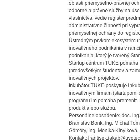
oblasti priemyselno-právnej och
odborné a právne služby na úse
vlastníctva, vedie register pre
administratívne činnosti pri vyp
priemyselnej ochrany do registr
Ústredným prvkom ekosystému te
inovatívneho podnikania v rám
podnikania, ktorý je tvorený S
Startup centrum TUKE pomáha na
(predovšetkým študentov a zame
inovatívnych projektov.
Inkubátor TUKE poskytuje inkub
inovatívnym firmám (startupom, 
programu im pomáha premeniť i
produkt alebo službu.
Personálne obsadenie: doc. Ing. 
Branislav Bonk, Ing. Michal Tom
Gömöry, Ing. Monika Kinyiková, 
Kontakt: frantisek.jakab@uvpte