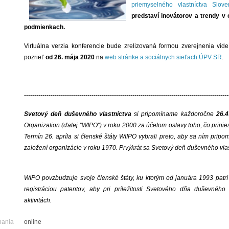
priemyselného vlastníctva Slove
predstaví inovátorov a trendy v 
podmienkach.
Virtuálna verzia konferencie bude zrelizovaná formou zverejnenia videí
pozrieť
od 26. mája 2020
na
web stránke a sociálnych sieťach ÚPV SR
.
----------------------------------------------------------------------------------------------------
Svetový deň duševného vlastníctva
si pripomíname každoročne
26.4
Organization (ďalej "WIPO") v roku 2000 za účelom oslavy toho, čo prinies
Termín 26. apríla si členské štáty WIIPO vybrali preto, aby sa ním prip
založení organizácie v roku 1970. Prvýkrát sa Svetový deň duševného vlas
WIPO povzbudzuje svoje členské štáty, ku ktorým od januára 1993 patrí 
registráciou patentov, aby pri príležitosti Svetového dňa duševného 
aktivitách.
nania
online