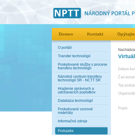
Domov
Kontakt
Opýtajte
O portáli
Nachádzat
Virtuá
Transfer technológií
Poskytované služby v procese
transferu technológií
Dátum ko
Národné centrum transferu
Čas kona
technológií SR - NCTT SR
Typ poduj
Hradenie správnych a
udržiavacích poplatkov
Organizát
Databáza technológií
Popis
Poskytované vzorové
materiály
Informačné zdroje
Podujatia