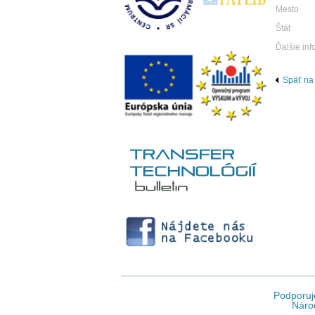
Mesto
Štát
Ďalšie inf
Späť na
Podporuj
Národ