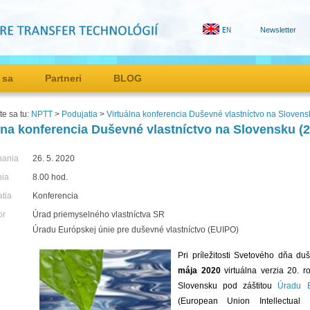
Newsletter
 sa
Partneri
BLOG
e sa tu:
NPTT
>
Podujatia
>
Virtuálna konferencia Duševné vlastníctvo na Slovensk
lna konferencia Duševné vlastníctvo na Slovensku (2
nania
26. 5. 2020
nia
8.00 hod.
atia
Konferencia
or
Úrad priemyselného vlastníctva SR
Úradu Európskej únie pre duševné vlastníctvo (EUIPO)
Pri príležitosti Svetového dňa d
mája 2020
virtuálna verzia 20. r
Slovensku pod záštitou
Úradu E
(European Union Intellectua