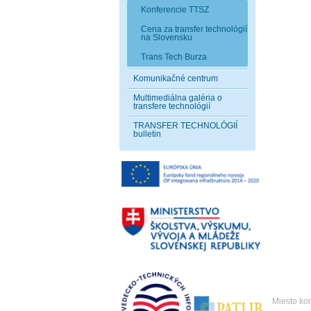
Konferencie TTSZ
Cena za transfer technológií
na Slovensku
Trans Tech Burza
Komunikačné centrum
Multimediálna galéria o
transfere technológií
TRANSFER TECHNOLÓGIÍ
bulletin
Miesto ko