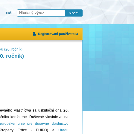
Tlač
Registrovaní používatelia
u (20. ročník)
0. ročník)
uševného vlastníctva sa uskutoční dňa
26.
očníka konferenci Duševné vlastníctvo na
urópskej únie pre duševné vlastníctvo
l Property Office - EUIPO) a
Úradu