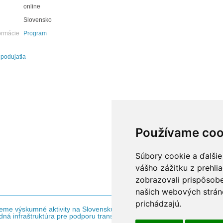
online
Slovensko
ormácie
Program
 podujatia
Používame coo
Súbory cookie a ďalšie
vášho zážitku z prehli
zobrazovali prispôsobe
našich webových stráno
prichádzajú.
eme výskumné aktivity na Slovensku / Projekt je spolufinancovaný zo z
ná infraštruktúra pre podporu transferu technológií na Slovensku - N