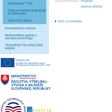
Ďalšie informácie
Program
Konferencie TTSZ
webová stránka
Cena za transfer technológií
na Slovensku
Trans Tech Burza
Späť na podujatia
Komunikačné centrum
Multimediálna galéria o
transfere technológií
TRANSFER TECHNOLÓGIÍ
bulletin