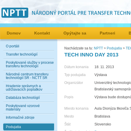
Domov
Kontakt
Opýtajte sa
Partneri
O portáli
Nachádzate sa tu:
NPTT
>
Podujatia
>
TE
TECH INNO DAY 2013
Transfer technológií
Poskytované služby v procese
transferu technológií
Dátum konania
18. 11. 2013
Národné centrum transferu
Typ podujatia
Výstava
technológií SR - NCTT SR
Organizátor
Univerzitný technologi
Hradenie správnych a
Bratislavský samospráv
udržiavacích poplatkov
Popis
Výstava bude dostupná 
Databáza technológií
Poskytované vzorové
Miesto konania
Aula Dionýza Ilkoviča
materiály
Mesto
Bratislava
Informačné zdroje
Štát
Slovensko
Podujatia