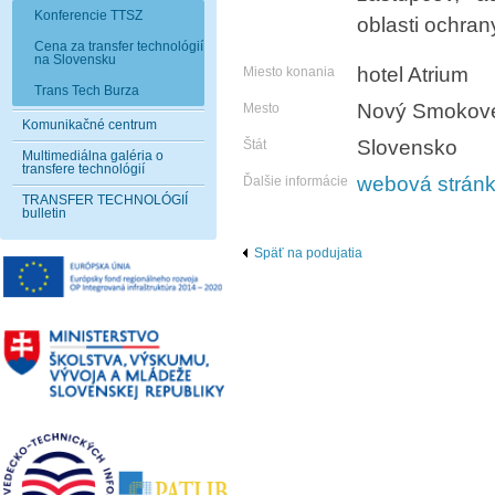
Konferencie TTSZ
oblasti ochran
Cena za transfer technológií
na Slovensku
hotel Atrium
Miesto konania
Trans Tech Burza
Nový Smokov
Mesto
Komunikačné centrum
Slovensko
Štát
Multimediálna galéria o
transfere technológií
webová strán
Ďalšie informácie
TRANSFER TECHNOLÓGIÍ
bulletin
Späť na podujatia