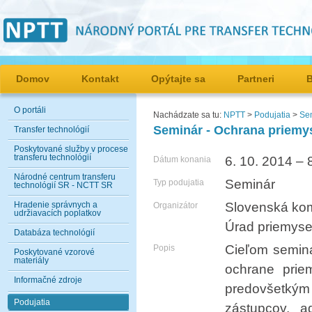
Domov
Kontakt
Opýtajte sa
Partneri
O portáli
Nachádzate sa tu:
NPTT
>
Podujatia
>
Sem
Seminár - Ochrana priemys
Transfer technológií
Poskytované služby v procese
transferu technológií
6. 10. 2014 – 
Dátum konania
Národné centrum transferu
Seminár
Typ podujatia
technológií SR - NCTT SR
Hradenie správnych a
Slovenská ko
Organizátor
udržiavacích poplatkov
Úrad priemyse
Databáza technológií
Cieľom seminá
Popis
Poskytované vzorové
materiály
ochrane priem
Informačné zdroje
predovšetký
Podujatia
zástupcov, a