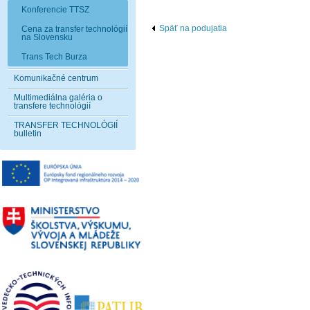
Konferencie TTSZ
Späť na podujatia
Cena za transfer technológií
na Slovensku
Trans Tech Burza
Komunikačné centrum
Multimediálna galéria o
transfere technológií
TRANSFER TECHNOLÓGIÍ
bulletin