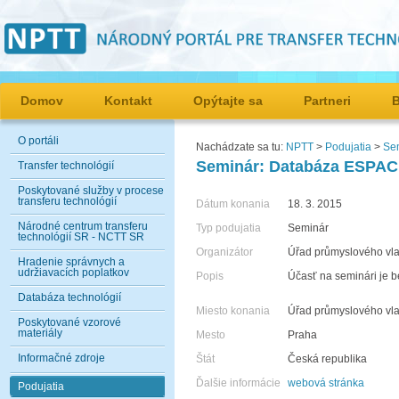
Domov
Kontakt
Opýtajte sa
Partneri
O portáli
Nachádzate sa tu:
NPTT
>
Podujatia
>
Se
Seminár: Databáza ESPA
Transfer technológií
Poskytované služby v procese
transferu technológií
Dátum konania
18. 3. 2015
Národné centrum transferu
Typ podujatia
Seminár
technológií SR - NCTT SR
Organizátor
Úřad průmyslového vlas
Hradenie správnych a
udržiavacích poplatkov
Popis
Účasť na seminári je 
Databáza technológií
Miesto konania
Úřad průmyslového vlas
Poskytované vzorové
materiály
Mesto
Praha
Informačné zdroje
Štát
Česká republika
Ďalšie informácie
webová stránka
Podujatia