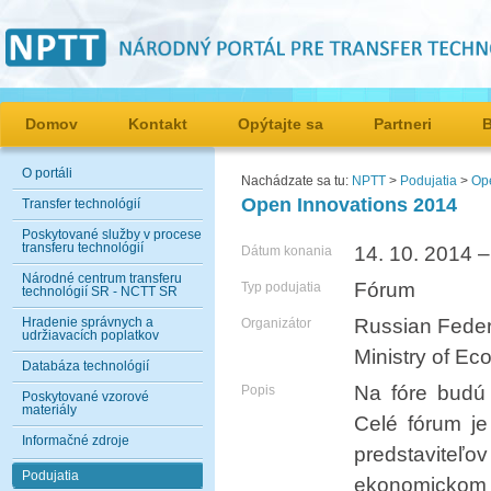
Domov
Kontakt
Opýtajte sa
Partneri
O portáli
Nachádzate sa tu:
NPTT
>
Podujatia
>
Op
Open Innovations 2014
Transfer technológií
Poskytované služby v procese
transferu technológií
14. 10. 2014 –
Dátum konania
Národné centrum transferu
Fórum
Typ podujatia
technológií SR - NCTT SR
Hradenie správnych a
Russian Feder
Organizátor
udržiavacích poplatkov
Ministry of E
Databáza technológií
Na fóre budú 
Popis
Poskytované vzorové
materiály
Celé fórum je
Informačné zdroje
predstavite
Podujatia
ekonomickom r