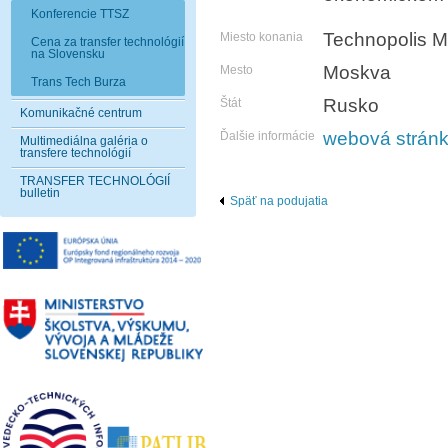
Konferencie TTSZ
Technopolis 
Miesto konania
Cena za transfer technológií
na Slovensku
Moskva
Mesto
Trans Tech Burza
Rusko
Štát
Komunikačné centrum
webová strán
Ďalšie informácie
Multimediálna galéria o
transfere technológií
TRANSFER TECHNOLÓGIÍ
bulletin
Späť na podujatia