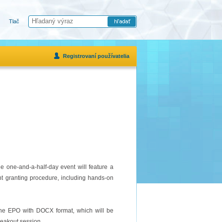
Tlač
Registrovaní používatelia
he one-and-a-half-day event will feature a
t granting procedure, including hands-on
 the EPO with DOCX format, which will be
reakout session.