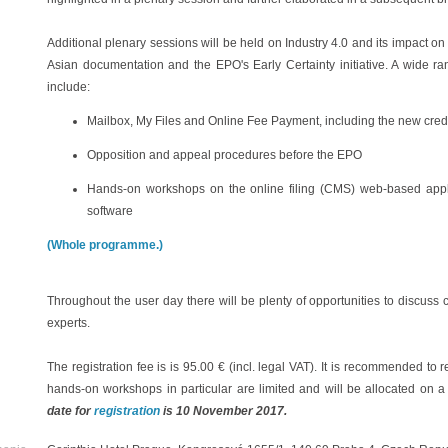
Additional plenary sessions will be held on Industry 4.0 and its impact 
Asian documentation and the EPO's Early Certainty initiative. A wide ra
include:
Mailbox, My Files and Online Fee Payment, including the new cred
Opposition and appeal procedures before the EPO
Hands-on workshops on the online filing (CMS) web-based appli
software
(Whole programme.)
Throughout the user day there will be plenty of opportunities to discus
experts.
The registration fee is is 95.00 € (incl. legal VAT). It is recommended to 
hands-on workshops in particular are limited and will be allocated on a f
date for
registration
is 10 November 2017.