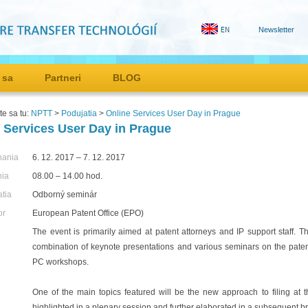
Newsletter
 sa
Partneri
BLOG
e sa tu:
NPTT
>
Podujatia
>
Online Services User Day in Prague
 Services User Day in Prague
nania
6. 12. 2017 – 7. 12. 2017
nia
08.00 – 14.00 hod.
atia
Odborný seminár
or
European Patent Office (EPO)
The event is primarily aimed at patent attorneys and IP support staff. T
combination of keynote presentations and various seminars on the paten
PC workshops.
One of the main topics featured will be the new approach to filing at
highlighted in a plenary session and further elaborated in a subsequent b