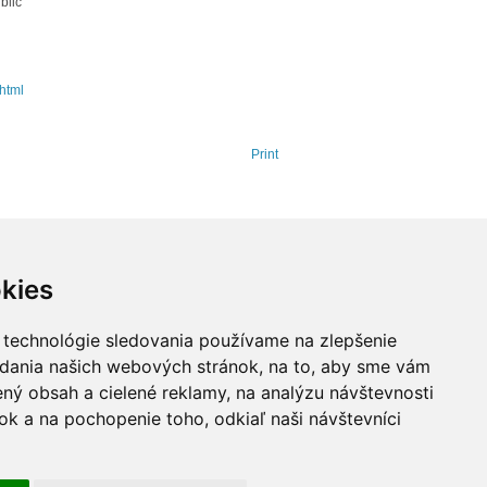
blic
html
Print
kies
 technológie sledovania používame na zlepšenie
adania našich webových stránok, na to, aby sme vám
ný obsah a cielené reklamy, na analýzu návštevnosti
k a na pochopenie toho, odkiaľ naši návštevníci
drojov EÚ
ITT SK