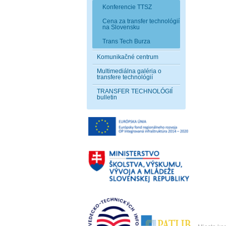
Konferencie TTSZ
Cena za transfer technológií
na Slovensku
Trans Tech Burza
Komunikačné centrum
Multimediálna galéria o
transfere technológií
TRANSFER TECHNOLÓGIÍ
bulletin