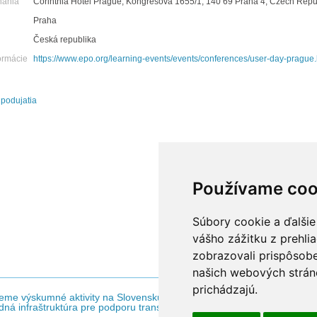
nania
Corinthia Hotel Prague, Kongresová 1655/1, 140 69 Praha 4, Czech Repu
Praha
Česká republika
ormácie
https://www.epo.org/learning-events/events/conferences/user-day-prague.
 podujatia
Používame coo
Súbory cookie a ďalšie
vášho zážitku z prehli
zobrazovali prispôsobe
našich webových stráno
prichádzajú.
eme výskumné aktivity na Slovensku / Projekt je spolufinancovaný zo z
ná infraštruktúra pre podporu transferu technológií na Slovensku - N