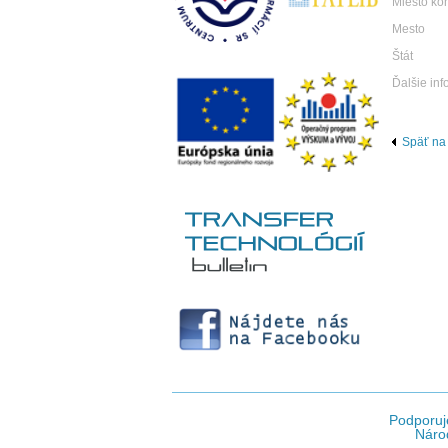
Miesto ko
Mesto
Štát
Ďalšie inf
Späť na
Podporuj
Národ