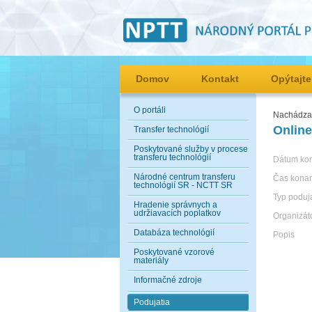
Domov
Kontakt
Opýtajte
O portáli
Nachádzat
Online
Transfer technológií
Poskytované služby v procese
transferu technológií
Dátum ko
Národné centrum transferu
Čas kona
technológií SR - NCTT SR
Typ poduj
Hradenie správnych a
udržiavacích poplatkov
Organizát
Databáza technológií
Popis
Poskytované vzorové
materiály
Informačné zdroje
Podujatia