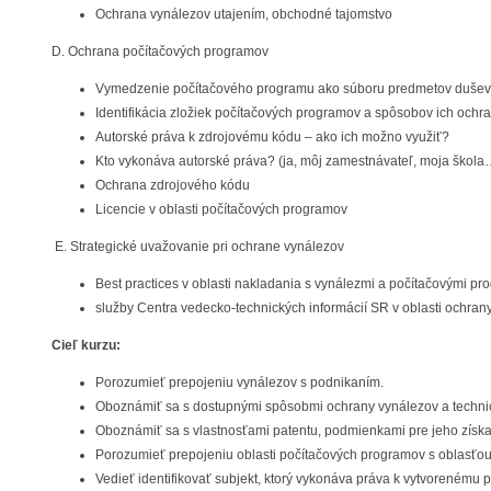
Ochrana vynálezov utajením, obchodné tajomstvo
D. Ochrana počítačových programov
Vymedzenie počítačového programu ako súboru predmetov duševn
Identifikácia zložiek počítačových programov a spôsobov ich ochr
Autorské práva k zdrojovému kódu – ako ich možno využiť?
Kto vykonáva autorské práva? (ja, môj zamestnávateľ, moja škola
Ochrana zdrojového kódu
Licencie v oblasti počítačových programov
E. Strategické uvažovanie pri ochrane vynálezov
Best practices v oblasti nakladania s vynálezmi a počítačovými p
služby Centra vedecko-technických informácií SR v oblasti ochran
Cieľ kurzu:
Porozumieť prepojeniu vynálezov s podnikaním.
Oboznámiť sa s dostupnými spôsobmi ochrany vynálezov a technic
Oboznámiť sa s vlastnosťami patentu, podmienkami pre jeho získan
Porozumieť prepojeniu oblasti počítačových programov s oblasťou
Vedieť identifikovať subjekt, ktorý vykonáva práva k vytvorenému