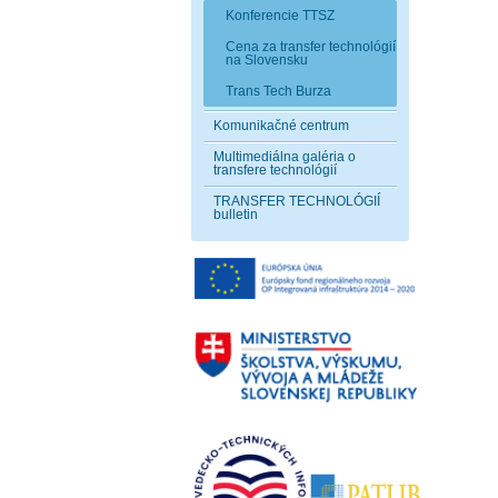
Konferencie TTSZ
Cena za transfer technológií
na Slovensku
Trans Tech Burza
Komunikačné centrum
Multimediálna galéria o
transfere technológií
TRANSFER TECHNOLÓGIÍ
bulletin