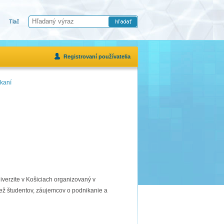
Tlač
Registrovaní používatelia
kaní
erzite v Košiciach organizovaný v
ež študentov, záujemcov o podnikanie a