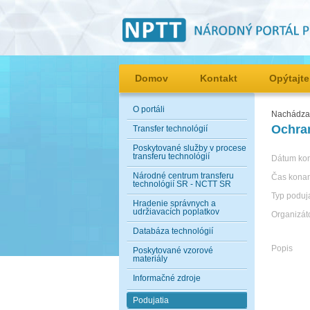
Domov
Kontakt
Opýtajte
O portáli
Nachádzat
Ochran
Transfer technológií
Poskytované služby v procese
transferu technológií
Dátum ko
Národné centrum transferu
Čas kona
technológií SR - NCTT SR
Typ poduj
Hradenie správnych a
udržiavacích poplatkov
Organizát
Databáza technológií
Popis
Poskytované vzorové
materiály
Informačné zdroje
Podujatia