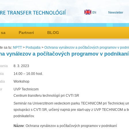
Newsletter
 sa
Partneri
BLOG
e sa tu:
NPTT
>
Podujatia
>
Ochrana vynálezov a počítačových programov v podni
a vynálezov a počítačových programov v podnikaní
nania
8. 3. 2023
nia
14.00 – 16.00 hod.
atia
Workshop
or
UVP Technicom
Centrum transferu technológií pri CVTI SR
Seminár na Univerzitnom vedeckom parku TECHNICOM pri Technickej univ
spolupráci s CVTI SR, určený najmä pre start-upy z UVP TECHNICOM a ti
podnikateľov.
Názov
: Ochrana vynálezov a počítačových programov v podnikaní