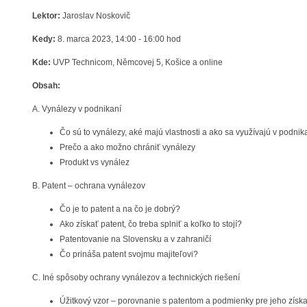
Lektor:
Jaroslav Noskovič
Kedy:
8. marca 2023, 14:00 - 16:00 hod
Kde:
UVP Technicom, Němcovej 5, Košice a online
Obsah:
A. Vynálezy v podnikaní
Čo sú to vynálezy, aké majú vlastnosti a ako sa využívajú v podnik
Prečo a ako možno chrániť vynálezy
Produkt vs vynález
B. Patent – ochrana vynálezov
Čo je to patent a na čo je dobrý?
Ako získať patent, čo treba splniť a koľko to stojí?
Patentovanie na Slovensku a v zahraničí
Čo prináša patent svojmu majiteľovi?
C. Iné spôsoby ochrany vynálezov a technických riešení
Úžitkový vzor – porovnanie s patentom a podmienky pre jeho získ