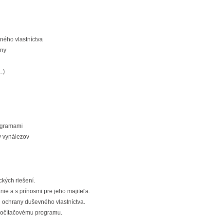
ého vlastníctva
any
…)
rogramami
y vynálezov
kých riešení.
ie a s prínosmi pre jeho majiteľa.
 ochrany duševného vlastníctva.
 počítačovému programu.