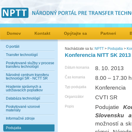
Domov
Kontakt
Opýtajte sa
Partneri
O portáli
Nachádzate sa tu:
NPTT
>
Podujatia
>
Kon
Konferencia NITT SK 2013 -
Transfer technológií
Poskytované služby v procese
transferu technológií
8. 10. 2013
Dátum konania
Národné centrum transferu
8.00 – 17.30 h
Čas konania
technológií SR - NCTT SR
Hradenie správnych a
Konferencia
Typ podujatia
udržiavacích poplatkov
CVTI SR
Organizátor
Databáza technológií
Podujatie
Ko
Popis
Poskytované vzorové
materiály
Slovensku 
Informačné zdroje
možností a sk
Podujatia
rámci Národn