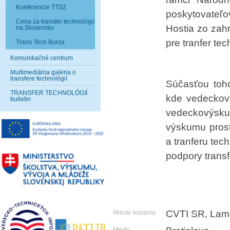
Konferencie TTSZ
poskytovateľ
Cena za transfer technológií
Hostia zo zahr
na Slovensku
pre tranfer tec
Trans Tech Burza
Komunikačné centrum
Multimediálna galéria o
transfere technológií
Súčasťou toho
TRANSFER TECHNOLÓGIÍ
kde vedeckový
bulletin
vedeckovýskum
výskumu prost
a tranferu tec
podpory transf
CVTI SR, Lama
Miesto konania
Mesto