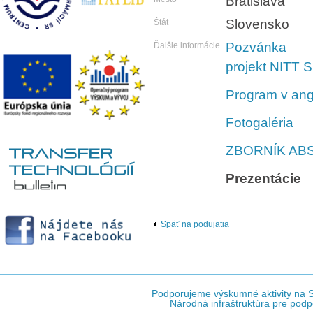
Bratislava
Slovensko
Štát
Pozvánka
Ďalšie informácie
projekt NITT 
Program v angl
Fotogaléria
ZBORNÍK AB
Prezentáci
Späť na podujatia
Podporujeme výskumné aktivity na Sl
Národná infraštruktúra pre podp