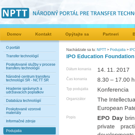
Domov
Kontakt
Opýtajte sa
Partneri
O portáli
Nachádzate sa tu:
NPTT
>
Podujatia
>
IP
IPO Education Foundation
Transfer technológií
Poskytované služby v procese
transferu technológií
14. 11. 2017
Dátum konania
Národné centrum transferu
8.30 – 17.00 h
Čas konania
technológií SR - NCTT SR
Hradenie správnych a
Konferencia
Typ podujatia
udržiavacích poplatkov
The Intellectu
Organizátor
Databáza technológií
European Pate
Poskytované vzorové
materiály
EPO Day
brin
Popis
Informačné zdroje
private prac
Podujatia
developments