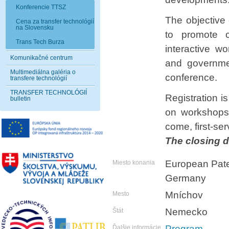
Konferencie TTSZ
The objective 
Cena za transfer technológií
na Slovensku
to promote c
Trans Tech Burza
interactive wo
Komunikačné centrum
and governme
Multimediálna galéria o
conference.
transfere technológií
TRANSFER TECHNOLÓGIÍ
Registration 
bulletin
on workshops i
come, first-se
The closing d
European Pate
Miesto konania
Germany
Mníchov
Mesto
Nemecko
Štát
Program
Ďalšie informácie