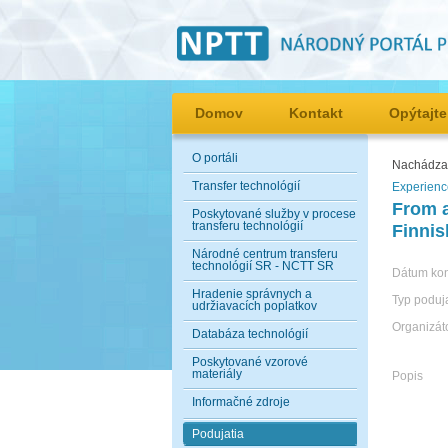
Domov
Kontakt
Opýtajte
O portáli
Nachádzat
Transfer technológií
Experien
From a
Poskytované služby v procese
transferu technológií
Finnis
Národné centrum transferu
technológií SR - NCTT SR
Dátum ko
Hradenie správnych a
Typ poduj
udržiavacích poplatkov
Organizát
Databáza technológií
Poskytované vzorové
materiály
Popis
Informačné zdroje
Podujatia