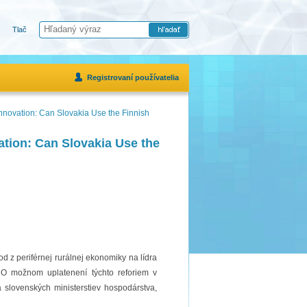
Tlač
Registrovaní používatelia
nnovation: Can Slovakia Use the Finnish
tion: Can Slovakia Use the
d z periférnej rurálnej ekonomiky na lídra
ti. O možnom uplatenení týchto reforiem v
 slovenských ministerstiev hospodárstva,