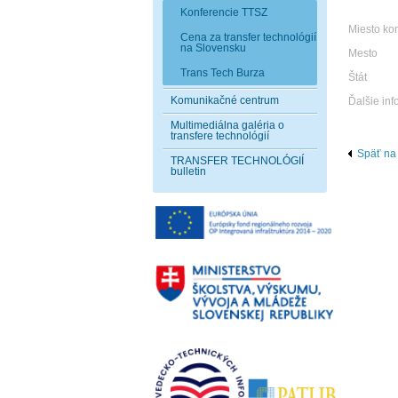
Konferencie TTSZ
Miesto ko
Cena za transfer technológií
na Slovensku
Mesto
Trans Tech Burza
Štát
Komunikačné centrum
Ďalšie inf
Multimediálna galéria o
transfere technológií
Späť na
TRANSFER TECHNOLÓGIÍ
bulletin