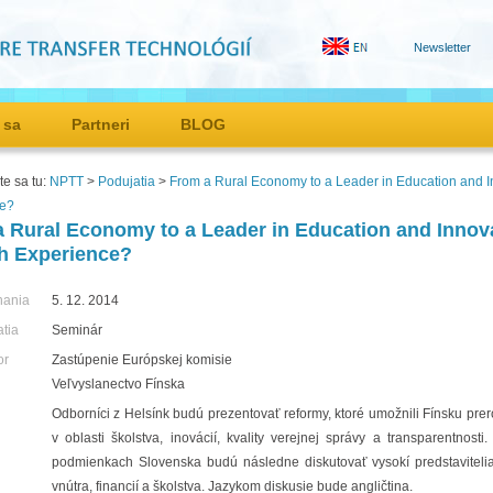
Newsletter
 sa
Partneri
BLOG
e sa tu:
NPTT
>
Podujatia
>
From a Rural Economy to a Leader in Education and I
ce?
 Rural Economy to a Leader in Education and Innova
h Experience?
nania
5. 12. 2014
atia
Seminár
or
Zastúpenie Európskej komisie
Veľvyslanectvo Fínska
Odborníci z Helsínk budú prezentovať reformy, ktoré umožnili Fínsku prero
v oblasti školstva, inovácií, kvality verejnej správy a transparentnos
podmienkach Slovenska budú následne diskutovať vysokí predstavitelia
vnútra, financií a školstva. Jazykom diskusie bude angličtina.