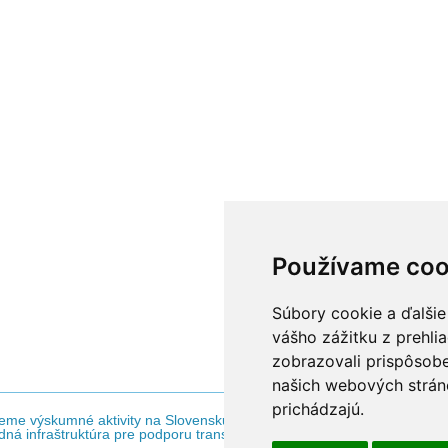
Používame coo
Súbory cookie a ďalšie
vášho zážitku z prehli
zobrazovali prispôsobe
našich webových stráno
prichádzajú.
eme výskumné aktivity na Slovensku / Projekt je spolufinancovaný zo z
ná infraštruktúra pre podporu transferu technológií na Slovensku - N