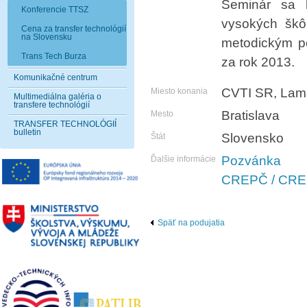
Seminár sa 
Konferencie TTSZ
vysokých škô
Cena za transfer technológií
na Slovensku
metodickým p
Trans Tech Burza
za rok 2013.
Komunikačné centrum
CVTI SR, Lama
Miesto konania
Multimediálna galéria o
transfere technológií
Bratislava
Mesto
TRANSFER TECHNOLÓGIÍ
bulletin
Slovensko
Štát
Pozvánka
Ďalšie informácie
CREPČ / CRE
Späť na podujatia