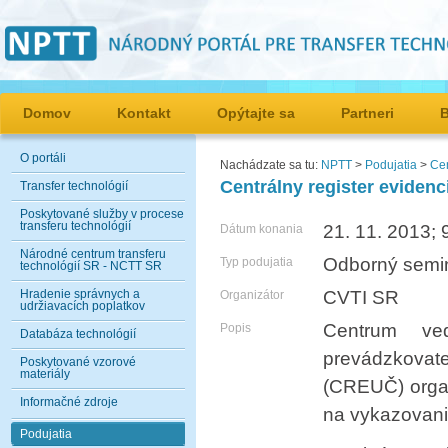
Domov
Kontakt
Opýtajte sa
Partneri
O portáli
Nachádzate sa tu:
NPTT
>
Podujatia
>
Cen
Centrálny register eviden
Transfer technológií
Poskytované služby v procese
transferu technológií
21. 11. 2013; 
Dátum konania
Národné centrum transferu
Odborný semi
Typ podujatia
technológií SR - NCTT SR
Hradenie správnych a
CVTI SR
Organizátor
udržiavacích poplatkov
Centrum ve
Popis
Databáza technológií
prevádzkovat
Poskytované vzorové
materiály
(CREUČ) organ
Informačné zdroje
na vykazovani
Podujatia