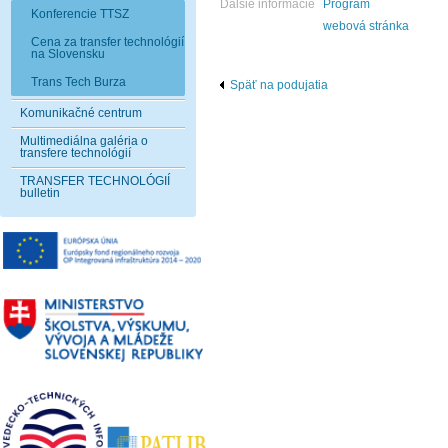
Ďalšie informácie
Program
Konferencie TTSZ
webová stránka
Cena za transfer technológií
na Slovensku
Trans Tech Burza
Späť na podujatia
Komunikačné centrum
Multimediálna galéria o
transfere technológií
TRANSFER TECHNOLÓGIÍ
bulletin