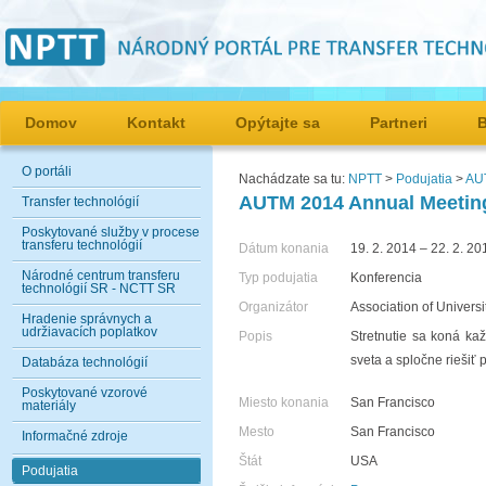
Domov
Kontakt
Opýtajte sa
Partneri
O portáli
Nachádzate sa tu:
NPTT
>
Podujatia
>
AU
AUTM 2014 Annual Meetin
Transfer technológií
Poskytované služby v procese
transferu technológií
Dátum konania
19. 2. 2014 – 22. 2. 20
Národné centrum transferu
Typ podujatia
Konferencia
technológií SR - NCTT SR
Organizátor
Association of Univer
Hradenie správnych a
udržiavacích poplatkov
Popis
Stretnutie sa koná kaž
sveta a spločne riešiť
Databáza technológií
Poskytované vzorové
Miesto konania
San Francisco
materiály
Mesto
San Francisco
Informačné zdroje
Štát
USA
Podujatia