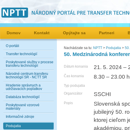
Domov
Kontakt
Opýtajte sa
Partneri
O portáli
Nachádzate sa tu:
NPTT
>
Podujatia
>
50
50. Medzinárodná konfer
Transfer technológií
Poskytované služby v procese
transferu technológií
21. 5. 2024 – 
Dátum konania
Národné centrum transferu
8.30 – 23.00 h
Čas konania
technológií SR - NCTT SR
Hradenie správnych a
Typ podujatia
udržiavacích poplatkov
SSCHI
Organizátor
Databáza technológií
Slovenská spo
Popis
Poskytované vzorové
materiály
jubilejný 50. 
Informačné zdroje
ktorej cieľom 
Podujatia
akadémiou, pr