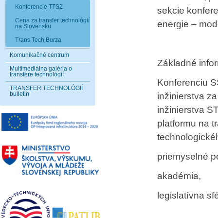
Konferencie TTSZ
sekcie konfer
Cena za transfer technológií
energie – mode
na Slovensku
Trans Tech Burza
Komunikačné centrum
Základné infor
Multimediálna galéria o
transfere technológií
Konferenciu 
TRANSFER TECHNOLÓGIÍ
bulletin
inžinierstva 
inžinierstva S
platformu na t
technologické
priemyselné p
akadémia,
legislatívna sf