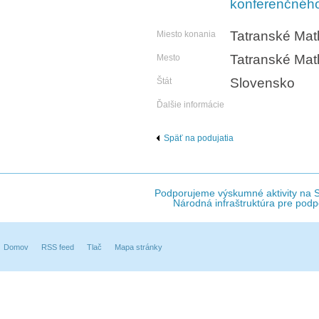
konferenčnéh
Tatranské Matl
Miesto konania
Tatranské Matl
Mesto
Slovensko
Štát
Ďalšie informácie
Späť na podujatia
Podporujeme výskumné aktivity na Sl
Národná infraštruktúra pre podp
Domov
RSS feed
Tlač
Mapa stránky