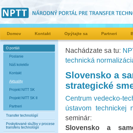
Domov
Kontakt
Opýtajte sa
Partneri
O portáli
Nachádzate sa tu:
NP
Poslanie
technická normalizáci
Náš kolektív
Slovensko a sa
Kontakt
Aktuality
strategické sm
Projekt NITT SK
Centrum vedecko-tech
Projekt NITT SK II
Partneri
ústavom technickej n
Transfer technológií
seminár:
Poskytované služby v procese
Slovensko a samo
transferu technológií