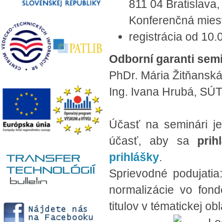
811 04 Bratislava,
Konferenčná miest
registrácia od 10
Odborní garanti sem
PhDr. Mária Žitňansk
Ing. Ivana Hrubá, SÚ
Účasť na seminári je
účasť, aby sa
prih
prihlášky
.
Sprievodné podujatia
normalizácie vo fon
titulov v tématickej o