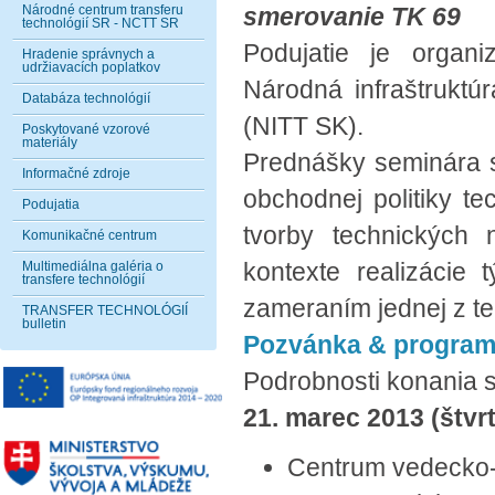
Národné centrum transferu
smerovanie TK 69
technológií SR - NCTT SR
Podujatie je organi
Hradenie správnych a
udržiavacích poplatkov
Národná infraštruktú
Databáza technológií
(NITT SK).
Poskytované vzorové
materiály
Prednášky seminára s
Informačné zdroje
obchodnej politiky t
Podujatia
tvorby technických
Komunikačné centrum
kontexte realizácie 
Multimediálna galéria o
transfere technológií
zameraním jednej z te
TRANSFER TECHNOLÓGIÍ
bulletin
Pozvánka & progra
Podrobnosti konania 
21. marec 2013 (štvrt
Centrum vedecko-t