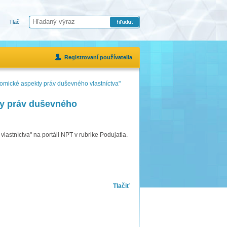
Tlač
Registrovaní používatelia
nomické aspekty práv duševného vlastníctva"
ty práv duševného
astníctva" na portáli NPT v rubrike Podujatia.
Tlačiť