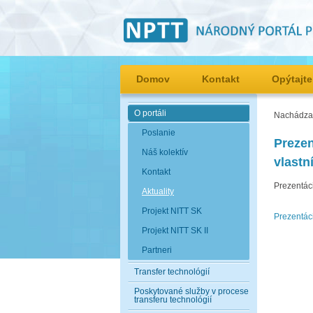
Domov
Kontakt
Opýtajte
O portáli
Nachádzat
Poslanie
Prezen
Náš kolektív
vlastn
Kontakt
Prezentáci
Aktuality
Projekt NITT SK
Prezentác
Projekt NITT SK II
Partneri
Transfer technológií
Poskytované služby v procese
transferu technológií