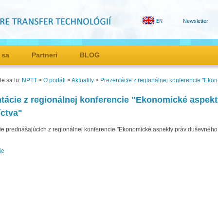
Newsletter
 sa
Partneri
BLOG
e sa tu:
NPTT
>
O portáli
>
Aktuality
>
Prezentácie z regionálnej konferencie "Eko
tácie z regionálnej konferencie "Ekonomické aspek
íctva"
e prednášajúcich z regionálnej konferencie "Ekonomické aspekty práv duševného vl
ie