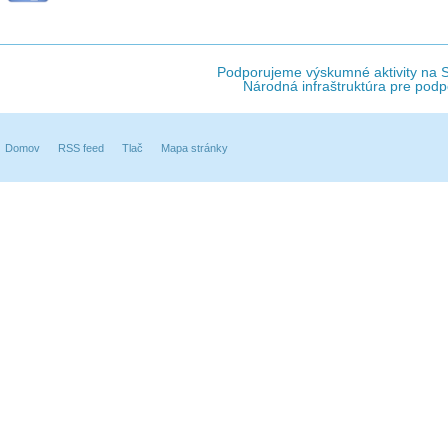
Podporujeme výskumné aktivity na Sl
Národná infraštruktúra pre podp
Domov
RSS feed
Tlač
Mapa stránky