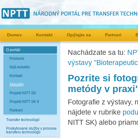
Domov
Kontakt
Opýtajte sa
Partneri
O portáli
Nachádzate sa tu:
NP
Poslanie
výstavy "Bioterapeuti
Náš kolektív
Pozrite si foto
Kontakt
Aktuality
metódy v praxi
Projekt NITT SK
Fotografie z výstavy, 
Projekt NITT SK II
Partneri
nájdete v rubrike
podu
Transfer technológií
NITT SK) alebo priam
Poskytované služby v procese
transferu technológií