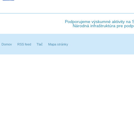
Podporujeme výskumné aktivity na Sl
Národná infraštruktúra pre podp
Domov
RSS feed
Tlač
Mapa stránky