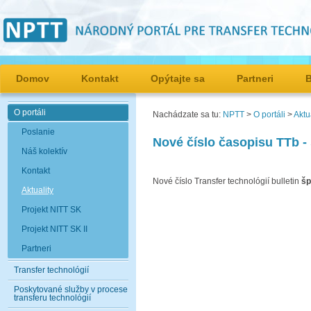
Domov
Kontakt
Opýtajte sa
Partneri
O portáli
Nachádzate sa tu:
NPTT
>
O portáli
>
Aktu
Poslanie
Nové číslo časopisu TTb - 
Náš kolektív
Kontakt
Nové číslo Transfer technológií bulletin
šp
Aktuality
Projekt NITT SK
Projekt NITT SK II
Partneri
Transfer technológií
Poskytované služby v procese
transferu technológií