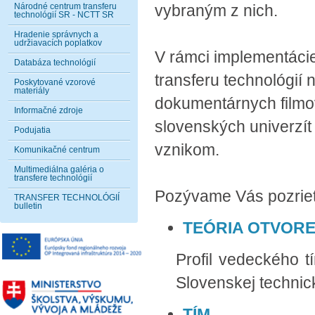
Národné centrum transferu
vybraným z nich.
technológií SR - NCTT SR
Hradenie správnych a
udržiavacích poplatkov
V rámci implementácie
Databáza technológií
transferu technológií
Poskytované vzorové
materiály
dokumentárnych filmov
Informačné zdroje
slovenských univerzít 
Podujatia
vznikom.
Komunikačné centrum
Multimediálna galéria o
transfere technológií
Pozývame Vás pozrieť
TRANSFER TECHNOLÓGIÍ
bulletin
TEÓRIA OTVORE
Profil vedeckého t
Slovenskej technick
TÍM