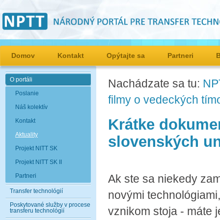
Domov
Kontakt
Opýtajte sa
Partneri
O portáli
Nachádzate sa tu:
NP
Poslanie
filmy o vedeckých tím
Náš kolektív
Krátke dokumen
Kontakt
Aktuality
slovenských un
Projekt NITT SK
Projekt NITT SK II
Partneri
Ak ste sa niekedy zam
Transfer technológií
novými technológiami, 
Poskytované služby v procese
vznikom stoja - máte 
transferu technológií