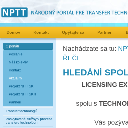
Domov
Kontakt
Opýtajte sa
Partneri
O portáli
Nachádzate sa tu:
NP
Poslanie
ŘEČI
Náš kolektív
HLEDÁNÍ SPO
Kontakt
Aktuality
LICENSING E
Projekt NITT SK
Projekt NITT SK II
spolu s
TECHNO
Partneri
Transfer technológií
Poskytované služby v procese
Vás pozýva
transferu technológií