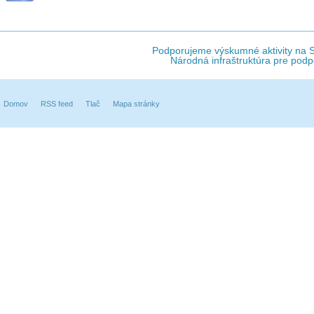
Podporujeme výskumné aktivity na Sl
Národná infraštruktúra pre podp
Domov
RSS feed
Tlač
Mapa stránky