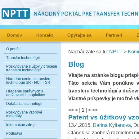
Domov
Kontakt
Opýtajte sa
Partneri
O portáli
Nachádzate sa tu:
NPTT
>
Komu
Transfer technológií
Blog
Poskytované služby v procese
transferu technológií
Vitajte na stránke blogu pris
Národné centrum transferu
Táto sekcia Vám ponúkne vi
technológií SR - NCTT SR
transferu technológií a dušev
Hradenie správnych a
udržiavacích poplatkov
Vlastné príspevky je možné v
Databáza technológií
<<
<
|
1
|
>
>>
Poskytované vzorové
Patent vs úžitkový vzo
materiály
13.4.2015,
Darina Kylianova
, D
Informačné zdroje
Článok sa zaoberá rozdielom m
Podujatia