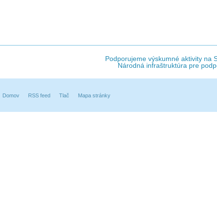
Podporujeme výskumné aktivity na Sl
Národná infraštruktúra pre podp
Domov
RSS feed
Tlač
Mapa stránky