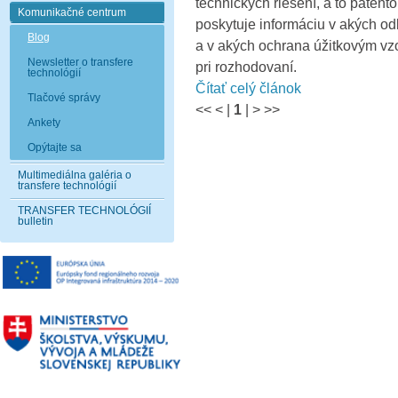
technických riešení, a to paten
Komunikačné centrum
poskytuje informáciu v akých o
Blog
a v akých ochrana úžitkovým v
Newsletter o transfere
pri rozhodovaní.
technológií
Čítať celý článok
Tlačové správy
<<
<
|
1
|
>
>>
Ankety
Opýtajte sa
Multimediálna galéria o
transfere technológií
TRANSFER TECHNOLÓGIÍ
bulletin