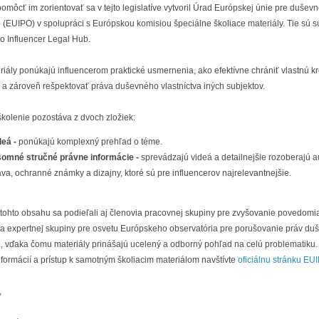
omôcť im zorientovať sa v tejto legislatíve vytvoril Úrad Európskej únie pre dušev
o (EUIPO) v spolupráci s Európskou komisiou špeciálne školiace materiály. Tie sú 
o Influencer Legal Hub.
riály ponúkajú influencerom praktické usmernenia, ako efektívne chrániť vlastnú kr
 a zároveň rešpektovať práva duševného vlastníctva iných subjektov.
kolenie pozostáva z dvoch zložiek:
deá -
ponúkajú komplexný prehľad o téme.
somné stručné právne informácie -
sprevádzajú videá a detailnejšie rozoberajú a
áva, ochranné známky a dizajny, ktoré sú pre influencerov najrelevantnejšie.
 tohto obsahu sa podieľali aj členovia pracovnej skupiny pre zvyšovanie povedomi
i a expertnej skupiny pre osvetu Európskeho observatória pre porušovanie práv d
a, vďaka čomu materiály prinášajú ucelený a odborný pohľad na celú problematiku.
nformácií a prístup k samotným školiacim materiálom navštívte
oficiálnu stránku EU
,