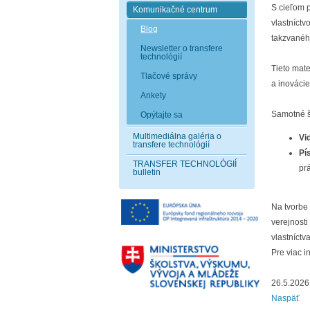
S cieľom p
Komunikačné centrum
vlastníctv
Blog
takzvanéh
Newsletter o transfere
technológií
Tieto mate
Tlačové správy
a inovácie
Ankety
Samotné š
Opýtajte sa
Multimediálna galéria o
Vi
transfere technológií
Pí
TRANSFER TECHNOLÓGIÍ
pr
bulletin
Na tvorbe
verejnost
vlastníctv
Pre viac i
26.5.2026
Naspäť