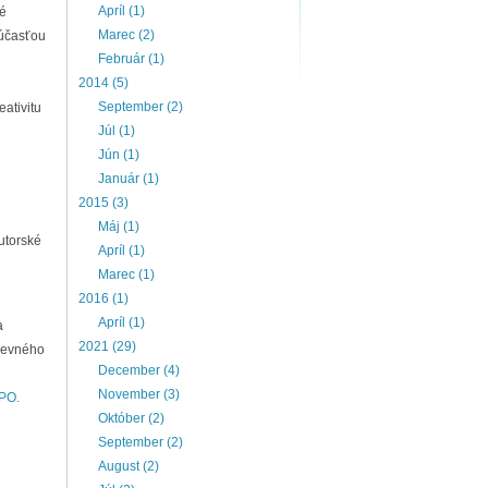
Apríl (1)
né
Marec (2)
súčasťou
Február (1)
2014 (5)
September (2)
eativitu
Júl (1)
Jún (1)
Január (1)
2015 (3)
Máj (1)
utorské
Apríl (1)
Marec (1)
2016 (1)
Apríl (1)
a
2021 (29)
uševného
December (4)
November (3)
IPO.
Október (2)
September (2)
August (2)