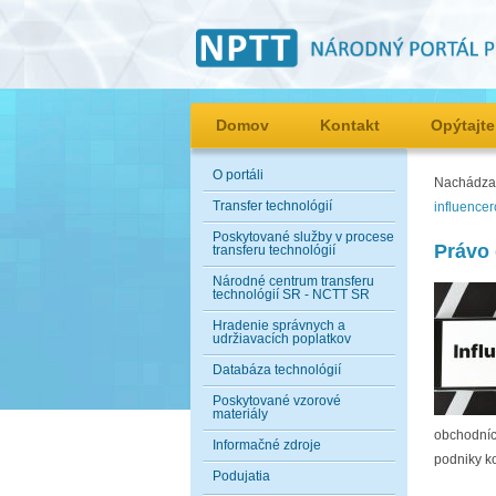
Domov
Kontakt
Opýtajte
O portáli
Nachádzat
Transfer technológií
influencer
Poskytované služby v procese
Právo 
transferu technológií
Národné centrum transferu
technológií SR - NCTT SR
Hradenie správnych a
udržiavacích poplatkov
Databáza technológií
Poskytované vzorové
materiály
obchodníc
Informačné zdroje
podniky k
Podujatia