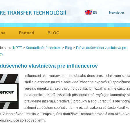
Newsletter
 sa
Partneri
BLOG
e sa tu:
NPTT
>
Komunikačné centrum
>
Blog
>
Právo duševného vlastníctva pre
ov
duševného vlastníctva pre influencerov
Influenceri ako tvorcovia online obsahu dnes prostredníctvom soci
sietí a platforiem na zdieľanie videí zásadne ovplyvňujú spoločnosť
verejnú mienku a názory svojho publika. Ich vzťah s ním je často z
na autenticite. Keďže však ich pôsobenie má zvyčajne komerčný z
pravidelne inzerujú, predávajú produkty a spolupracujú s obchodn
aktérmi za účelom speňaženia – v očiach zákona sú často klasifiko
i. Z toho dôvodu musia v Európskej únii dodržiavať rovnaké pravidlá ako akékoľve
omunikujúce so spotrebiteľmi.