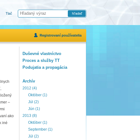
Tlač
Registrovaní používatelia
Duševné vlastníctvo
Proces a služby TT
Podujatia a propagácia
Archív
álnych
2012 (4)
,
Október (1)
aložený
Júl (2)
ámer –
Jún (1)
ými
2013 (8)
vaní ako
Október (1)
k iné
September (1)
Júl (2)