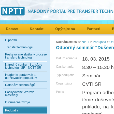
Domov
Kontakt
Opýtajte sa
Partneri
O portáli
Nachádzate sa tu:
NPTT
>
Podujatia
>
Odb
Odborný seminár "Duševné v
Transfer technológií
Poskytované služby v procese
transferu technológií
18. 03. 2015
Dátum konania
Národné centrum transferu
8.30 – 15.30 h
Čas konania
technológií SR - NCTT SR
Hradenie správnych a
Seminár
Typ podujatia
udržiavacích poplatkov
CVTI SR
Organizátor
Databáza technológií
Program odbo
Popis
Poskytované vzorové
materiály
téme duševnéh
Informačné zdroje
príkladu, na k
Podujatia
popísaný.