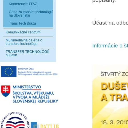
Konferencie TTSZ
Cena za transfer technológií
na Slovensku
Účasť na odbo
Trans Tech Burza
Komunikačné centrum
Multimediálna galéria o
transfere technológií
Informácie o š
TRANSFER TECHNOLÓGIÍ
bulletin