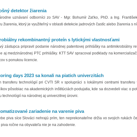
ošný detektor žiarenia
rodne uznávaní odborníci zo SAV - Mgr. Bohumír Zaťko, PhD. a Ing. Františ
u žiarenia, ktorý je využiteľný v oblasti detekcie jadrových častíc alebo žiarenia s ní
robiálny rekombinantný proteín s lytickými vlastnosťami
vý zástupca pripravil podanie národnej patentovej prihlášky na antimikrobiálny re
e aj medzinárodnej PTC prihlášky. KTT SAV spracoval podklady na komercializačné 
ov s ponukou licencie.
oring days 2023 sa konali na piatich univerzitách
 transferu technológií pri CVTI SR v spolupráci s lokálnymi centrami transferu 
íkov pôsobiac na akademických inštitúciách podujatia, kde sa dozvedeli viac o p
u technológií na národnej aj univerzitnej úrovni.
tomatizované zariadenie na varenie piva
ebe piva síce Slováci nehrajú prím, ten neprekonateľne držia vo svojich rukách če
ov piva ročne na obyvateľa nie je na zahodenie.