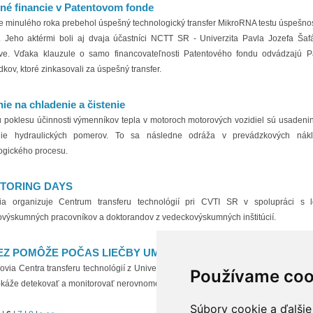
é financie v Patentovom fonde
e minulého roka prebehol úspešný technologický transfer MikroRNA testu úspešnos
. Jeho aktérmi boli aj dvaja účastníci NCTT SR - Univerzita Pavla Jozefa Ša
ave. Vďaka klauzule o samo financovateľnosti Patentového fondu odvádzajú P
dkov, ktoré zinkasovali za úspešný transfer.
ie na chladenie a čistenie
u poklesu účinnosti výmenníkov tepla v motoroch motorových vozidiel sú usadenin
nie hydraulických pomerov. To sa následne odráža v prevádzkových nákl
ogického procesu.
NTORING DAYS
ia organizuje Centrum transferu technológií pri CVTI SR v spolupráci s lo
výskumných pracovníkov a doktorandov z vedeckovýskumných inštitúcií.
EZ POMÔŽE POČAS LIEČBY UMELOU PĽÚCNOU VENTILÁCIO
ovia Centra transferu technológií z Univerzity Pavla Jozefa Šafárika v Košiciach 
Používame coo
okáže detekovať a monitorovať nerovnomernú distribúciu plynov v pľúcach počas l
Súbory cookie a ďalšie