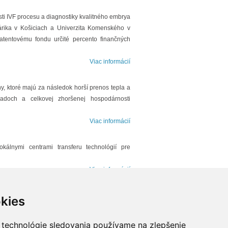
ti IVF procesu a diagnostiky kvalitného embrya
fárika v Košiciach a Univerzita Komenského v
atentovému fondu určité percento finančných
Viac informácií
y, ktoré majú za následok horší prenos tepla a
adoch a celkovej zhoršenej hospodárnosti
Viac informácií
kálnymi centrami transferu technológií pre
Viac informácií
U
nás požiadali o posúdenie technického riešenia,
kies
iečby umelou pľúcnou ventiláciou.
Viac informácií
 technológie sledovania používame na zlepšenie