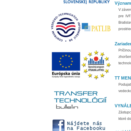
Významn
V záver
pre IVF
Bratisl
prostrie
Zariaden
Príčino
zhorše
technol
TT ME
Podujat
vedecko
VYNÁL
Zástupc
ktoré d