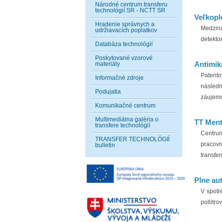
Národné centrum transferu
technológií SR - NCTT SR
Veľkopl
Hradenie správnych a
Medziná
udržiavacích poplatkov
detektor
Databáza technológií
Poskytované vzorové
Antimik
materiály
Patento
Informačné zdroje
následn
Podujatia
záujemc
Komunikačné centrum
Multimediálna galéria o
TT Ment
transfere technológií
Centrum
TRANSFER TECHNOLÓGIÍ
pracovn
bulletin
transfer
Plne au
V spotr
pollitr