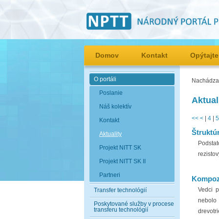
Domov
Kontakt
Opýtajte
O portáli
Nachádzat
Poslanie
Aktual
Náš kolektív
<<
<
|
4
|
5
Kontakt
Štruktú
Aktuality
Podstat
Projekt NITT SK
rezisto
Projekt NITT SK II
Partneri
Kompozi
Vedci p
Transfer technológií
nebolo 
Poskytované služby v procese
transferu technológií
drevotr