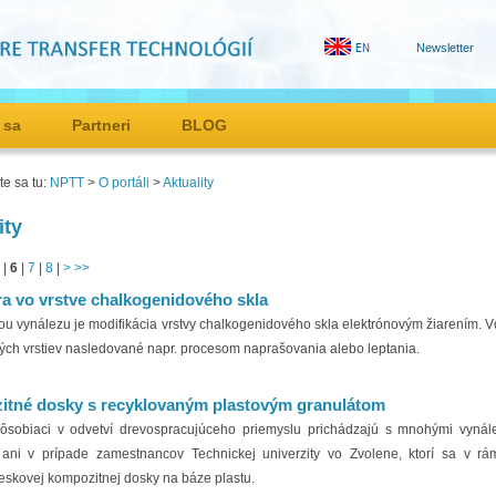
Newsletter
 sa
Partneri
BLOG
e sa tu:
NPTT
>
O portáli
>
Aktuality
ity
|
6
|
7
|
8
|
>
>>
ra vo vrstve chalkogenidového skla
ou vynálezu je modifikácia vrstvy chalkogenidového skla elektrónovým žiarením. 
vých vrstiev nasledované napr. procesom naprašovania alebo leptania.
tné dosky s recyklovaným plastovým granulátom
ôsobiaci v odvetví drevospracujúceho priemyslu prichádzajú s mnohými vynále
ani v prípade zamestnancov Technickej univerzity vo Zvolene, ktorí sa v r
ieskovej kompozitnej dosky na báze plastu.