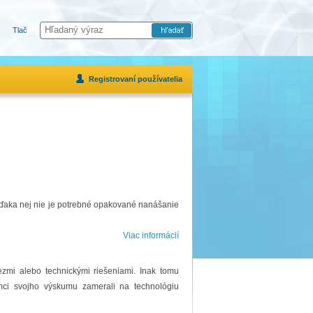
Tlač
Registrovaní používatelia
Vďaka nej nie je potrebné opakované nanášanie
Viac informácií
zmi alebo technickými riešeniami. Inak tomu
ámci svojho výskumu zamerali na technológiu