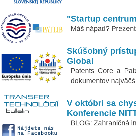
"Startup centru
Máš nápad? Prezentuj
Skúšobný prístup
Global
Patents Core a Pat
dokumentov najväčší
V októbri sa chy
Konferencie NIT
BLOG: Zahraničná inš