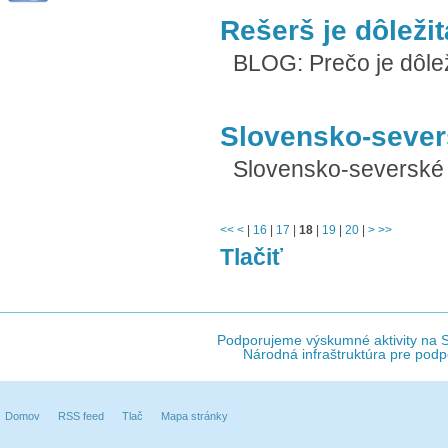
Rešerš je dôležit
BLOG: Prečo je dôležit
Slovensko-sever
Slovensko-severské
<<
<
|
16
|
17
|
18
|
19
|
20
|
>
>>
Tlačiť
Podporujeme výskumné aktivity na Sl
Národná infraštruktúra pre podp
Domov
RSS feed
Tlač
Mapa stránky