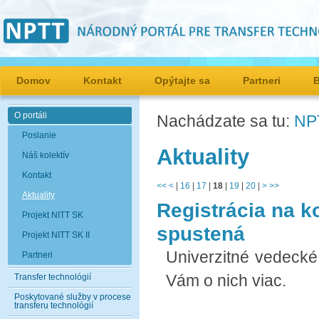
Domov
Kontakt
Opýtajte sa
Partneri
O portáli
Nachádzate sa tu:
NP
Poslanie
Aktuality
Náš kolektív
Kontakt
<<
<
|
16
|
17
|
18
|
19
|
20
|
>
>>
Aktuality
Registrácia na k
Projekt NITT SK
spustená
Projekt NITT SK II
Univerzitné vedeck
Partneri
Vám o nich viac.
Transfer technológií
Poskytované služby v procese
transferu technológií