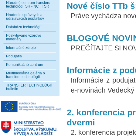
Národné centrum transferu
Nové číslo TTb š
technológií SR - NCTT SR
Práve vychádza nové 
Hradenie správnych a
udržiavacích poplatkov
Databáza technológií
BLOGOVÉ NOVI
Poskytované vzorové
materiály
PREČÍTAJTE SI NOV
Informačné zdroje
Podujatia
Komunikačné centrum
Informácie z pod
Multimediálna galéria o
transfere technológií
Informácie z poduja
TRANSFER TECHNOLÓGIÍ
e-novinách Vedecký 
bulletin
2. konferencia 
dvermi
2. konferencia pro