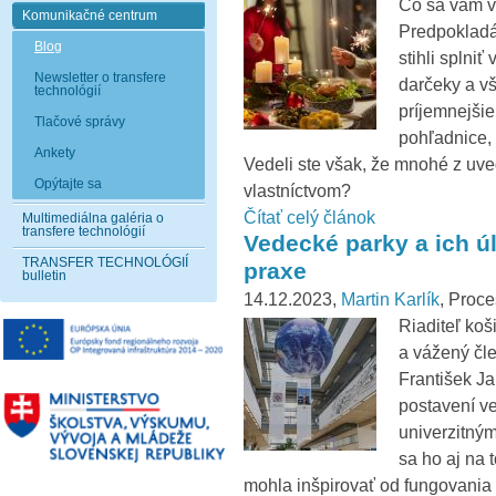
Čo sa vám v
Komunikačné centrum
Predpokladá
Blog
stihli splniť
Newsletter o transfere
darčeky a vš
technológií
príjemnejšie
Tlačové správy
pohľadnice, 
Ankety
Vedeli ste však, že mnohé z u
Opýtajte sa
vlastníctvom?
Čítať celý článok
Multimediálna galéria o
transfere technológií
Vedecké parky a ich ú
TRANSFER TECHNOLÓGIÍ
praxe
bulletin
14.12.2023,
Martin Karlík
, Proce
Riaditeľ k
a vážený čl
František J
postavení ve
univerzitným
sa ho aj na 
mohla inšpirovať od fungovania 