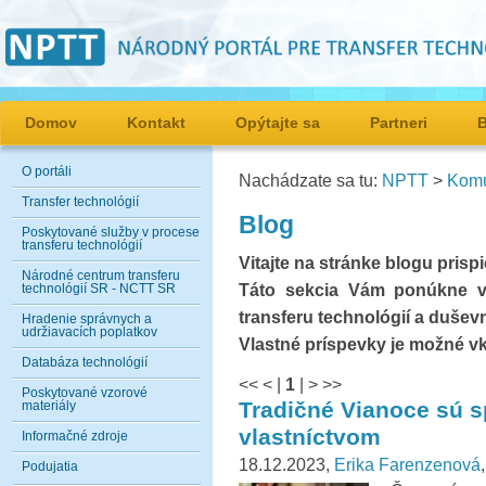
Domov
Kontakt
Opýtajte sa
Partneri
O portáli
Nachádzate sa tu:
NPTT
>
Komu
Transfer technológií
Blog
Poskytované služby v procese
transferu technológií
Vitajte na stránke blogu pris
Národné centrum transferu
Táto sekcia Vám ponúkne vi
technológií SR - NCTT SR
transferu technológií a dušev
Hradenie správnych a
udržiavacích poplatkov
Vlastné príspevky je možné v
Databáza technológií
<<
<
|
1
|
>
>>
Poskytované vzorové
Tradičné Vianoce sú 
materiály
vlastníctvom
Informačné zdroje
18.12.2023,
Erika Farenzenová
Podujatia