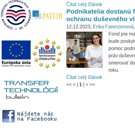
Čítať celý článok
Podnikatelia dostanú 
ochranu duševného vla
12.12.2023,
Erika Farenzenová
Fond pre ma
bude poskyt
pomoc podni
práv duševné
smerovať do 
roku.
Čítať celý článok
<<
<
|
1
|
>
>>