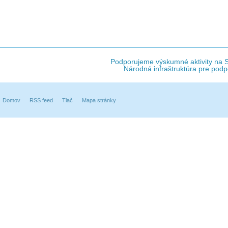
Podporujeme výskumné aktivity na Sl
Národná infraštruktúra pre podp
Domov
RSS feed
Tlač
Mapa stránky