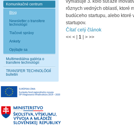
vyhlasuje 3. kolo súťaže inovatí
Komunikačné centrum
rôznych vedných oblastí, ktoré m
Blog
budúceho startupu, alebo ktoré v
Newsletter o transfere
startupov.
technológií
Čítať celý článok
Tlačové správy
<<
<
|
1
|
>
>>
Ankety
Opýtajte sa
Multimediálna galéria o
transfere technológií
TRANSFER TECHNOLÓGIÍ
bulletin