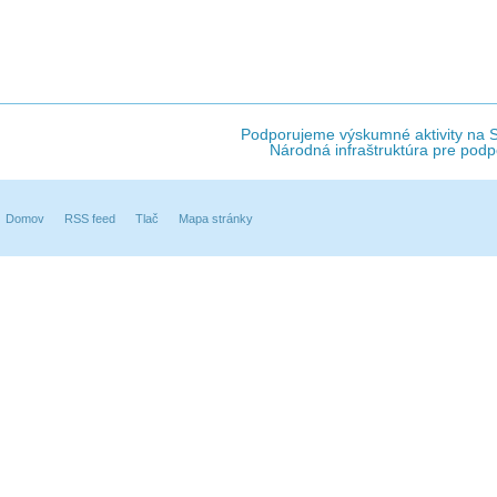
Podporujeme výskumné aktivity na Sl
Národná infraštruktúra pre podp
Domov
RSS feed
Tlač
Mapa stránky