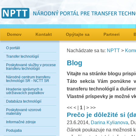
Domov
Kontakt
Opýtajte sa
Partneri
O portáli
Nachádzate sa tu:
NPTT
>
Komu
Transfer technológií
Blog
Poskytované služby v procese
transferu technológií
Vitajte na stránke blogu pris
Národné centrum transferu
Táto sekcia Vám ponúkne vi
technológií SR - NCTT SR
transferu technológií a dušev
Hradenie správnych a
udržiavacích poplatkov
Vlastné príspevky je možné v
Databáza technológií
<<
<
|
1
|
>
>>
Poskytované vzorové
Prečo je dôležité si (d
materiály
23.6.2014,
Darina Kylianova
, D
Informačné zdroje
článok poukazuje na možnosti k
Podujatia