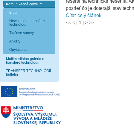
rešerší na technické riešenia. A
Komunikačné centrum
pozrieť čo je doterajší stav techn
Blog
Čítať celý článok
Newsletter o transfere
<<
<
|
1
|
>
>>
technológií
Tlačové správy
Ankety
Opýtajte sa
Multimediálna galéria o
transfere technológií
TRANSFER TECHNOLÓGIÍ
bulletin