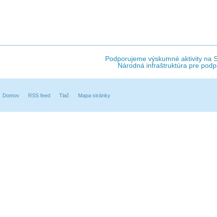
Podporujeme výskumné aktivity na Sl
Národná infraštruktúra pre podp
Domov
RSS feed
Tlač
Mapa stránky