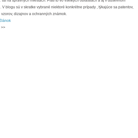
 sa na správnych miestach. Platí to vo všetkých oblastiach a aj v duševnom
e. V blogu sú v skratke vybrané niektoré konkrétne prípady , týkajúce sa patentov,
h vzorov, dizajnov a ochranných známok.
 článok
>>