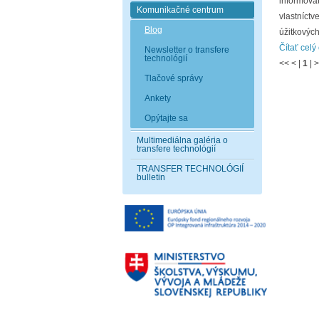
informovať
Komunikačné centrum
vlastníctv
Blog
úžitkovýc
Čítať celý
Newsletter o transfere
technológií
<<
<
|
1
|
>
Tlačové správy
Ankety
Opýtajte sa
Multimediálna galéria o
transfere technológií
TRANSFER TECHNOLÓGIÍ
bulletin