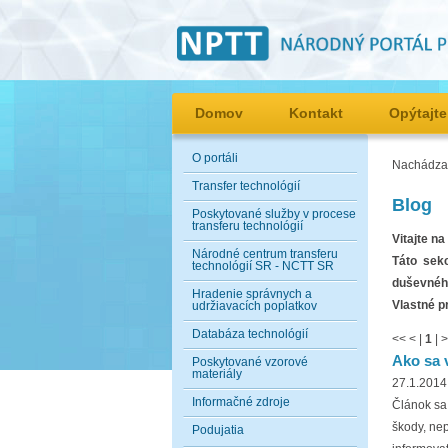
Domov
Kontakt
Opýtajte
O portáli
Nachádzat
Transfer technológií
Blog
Poskytované služby v procese
transferu technológií
Vitajte n
Národné centrum transferu
Táto sek
technológií SR - NCTT SR
duševného
Hradenie správnych a
Vlastné p
udržiavacích poplatkov
Databáza technológií
<<
<
|
1
|
>
Ako sa 
Poskytované vzorové
materiály
27.1.2014
Informačné zdroje
Článok sa
škody, ne
Podujatia