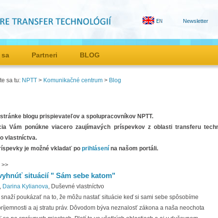
Newsletter
 sa
Partneri
BLOG
e sa tu:
NPTT
>
Komunikačné centrum
>
Blog
a stránke blogu prispievateľov a spolupracovníkov NPTT.
cia Vám ponúkne viacero zaujímavých príspevkov z oblasti transferu techn
 vlastníctva.
ríspevky je možné vkladať po
prihlásení
na našom portáli.
>>
vyhnúť situácií " Sám sebe katom"
,
Darina Kylianova
, Duševné vlastníctvo
 snaží poukázať na to, že môžu nastať situácie keď si sami sebe spôsobíme
príjemnosti a aj stratu práv. Dôvodom býva neznalosť zákona a naša neochota