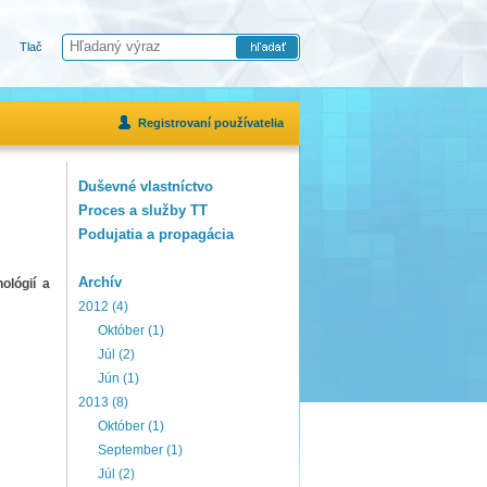
Tlač
Registrovaní používatelia
Duševné vlastníctvo
Proces a služby TT
Podujatia a propagácia
Archív
ológií a
2012 (4)
Október (1)
Júl (2)
Jún (1)
2013 (8)
Október (1)
September (1)
Júl (2)