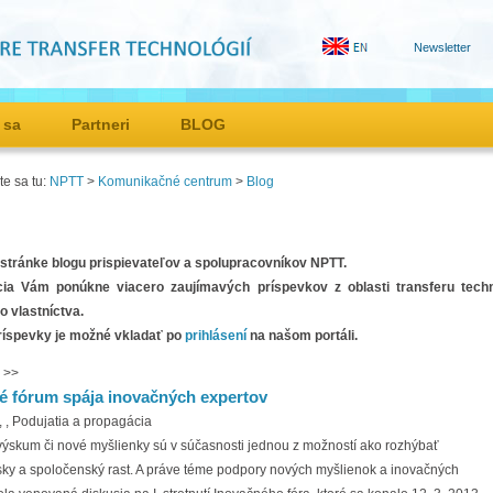
Newsletter
 sa
Partneri
BLOG
e sa tu:
NPTT
>
Komunikačné centrum
>
Blog
a stránke blogu prispievateľov a spolupracovníkov NPTT.
cia Vám ponúkne viacero zaujímavých príspevkov z oblasti transferu techn
 vlastníctva.
ríspevky je možné vkladať po
prihlásení
na našom portáli.
>>
é fórum spája inovačných expertov
,
, Podujatia a propagácia
 výskum či nové myšlienky sú v súčasnosti jednou z možností ako rozhýbať
ky a spoločenský rast. A práve téme podpory nových myšlienok a inovačných