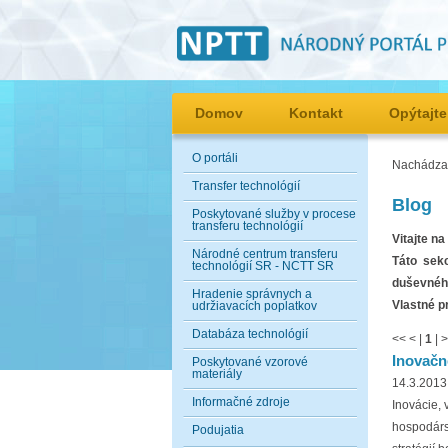
Domov
Kontakt
Opýtajte
O portáli
Nachádzat
Transfer technológií
Blog
Poskytované služby v procese
transferu technológií
Vitajte n
Národné centrum transferu
Táto sek
technológií SR - NCTT SR
duševného
Hradenie správnych a
Vlastné p
udržiavacích poplatkov
Databáza technológií
<<
<
|
1
|
>
Inovačn
Poskytované vzorové
materiály
14.3.2013
Informačné zdroje
Inovácie,
hospodárs
Podujatia