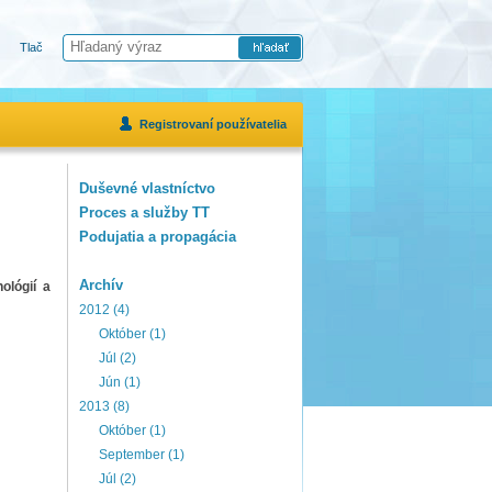
Tlač
Registrovaní používatelia
Duševné vlastníctvo
Proces a služby TT
Podujatia a propagácia
Archív
ológií a
2012 (4)
Október (1)
Júl (2)
Jún (1)
2013 (8)
Október (1)
September (1)
Júl (2)