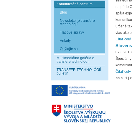
stratégií 
Komunikačné centrum
na pôde Ce
Blog
spája expe
komunikáci
Newsletter o transfere
technológií
určené tak
Tlačové správy
viac ako 
Čítať celý
Ankety
Slovens
Opýtajte sa
07.3.2013
Multimediálna galéria o
Špeciálny
transfere technológií
komerciali
TRANSFER TECHNOLÓGIÍ
Čítať celý
bulletin
<<
<
|
1
|
>