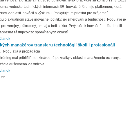
bola venovaná diskusia na I. stretnutí Inovačného fóra, ktoré sa konalo 12. 3. 2013
ntra vedecko-technických informácií SR. Inovačné fórum je platformou, ktorá
rtov v oblasti inovácií a výskumu. Poskytuje im priestor pre vzájomnú
u o aktuálnom stave inovačnej politiky, jej smerovaní a budúcnosti. Podujatie je
 pre verejný, súkromný, ako aj a tretí sektor. Prvý ročník Inovačného fóra hostil
päťdesiat zástupcov zo spomínaných oblastí.
 článok
kých manažérov transferu technológií školili profesionáli
,
, Podujatia a propagácia
 tréning mal priblížiť medzinárodné poznatky v oblasti manažmentu ochrany a
zácie duševného vlastníctva.
 článok
>>