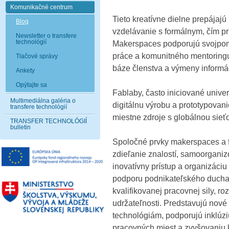
Komunikačné centrum
Tieto kreatívne dielne prepájajú
Blog
vzdelávanie s formálnym, čím pr
Newsletter o transfere
technológií
Makerspaces podporujú svojpom
práce a komunitného mentoringu
Tlačové správy
báze členstva a výmeny informác
Ankety
Opýtajte sa
Fablaby, často iniciované unive
Multimediálna galéria o
digitálnu výrobu a prototypovani
transfere technológií
miestne zdroje s globálnou sieťo
TRANSFER TECHNOLÓGIÍ
bulletin
Spoločné prvky makerspaces a f
zdieľanie znalostí, samoorganiz
inovatívny prístup a organizáciu
podporu podnikateľského ducha
kvalifikovanej pracovnej sily, ro
udržateľnosti. Predstavujú nové
technológiám, podporujú inklúzi
pracovných miest a zvyšovaniu k