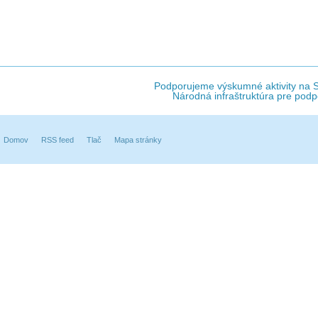
Podporujeme výskumné aktivity na Sl
Národná infraštruktúra pre podp
Domov
RSS feed
Tlač
Mapa stránky