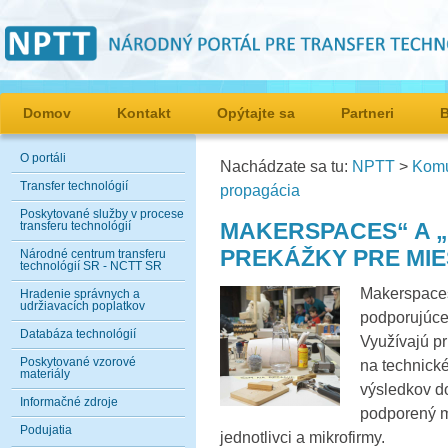
Domov
Kontakt
Opýtajte sa
Partneri
O portáli
Nachádzate sa tu:
NPTT
>
Komu
Transfer technológií
propagácia
Poskytované služby v procese
MAKERSPACES“ A „
transferu technológií
PREKÁŽKY PRE MI
Národné centrum transferu
technológií SR - NCTT SR
Makerspaces
Hradenie správnych a
udržiavacích poplatkov
podporujúce 
Databáza technológií
Využívajú pr
Poskytované vzorové
na technické
materiály
výsledkov do
Informačné zdroje
podporený m
Podujatia
jednotlivci a mikrofirmy.