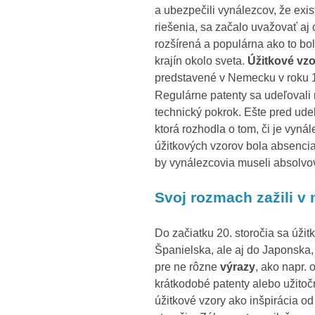
a ubezpečili vynálezcov, že exi
riešenia, sa začalo uvažovať aj 
rozšírená a populárna ako to bolo
krajín okolo sveta.
Úžitkové
vzo
predstavené v Nemecku v roku 
Regulárne patenty sa udeľovali 
technický pokrok. Ešte pred ude
ktorá rozhodla o tom, či je vyná
úžitkových vzorov bola absencia 
by vynálezcovia museli absolvov
Svoj rozmach zažili v
Do začiatku 20. storočia sa úžit
Španielska, ale aj do Japonska, 
pre ne rôzne
výrazy
, ako napr. 
krátkodobé patenty alebo užitoč
úžitkové vzory ako inšpirácia o