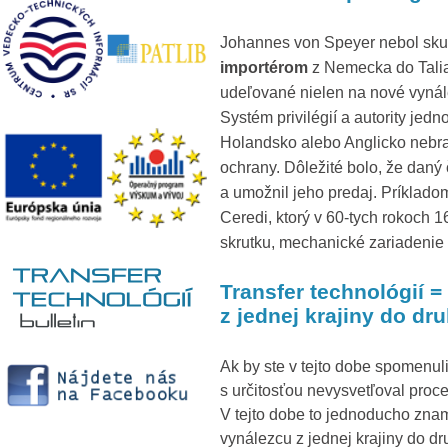
Johannes von Speyer nebol skut
importérom
z Nemecka do Talians
udeľované nielen na nové vynále
Systém privilégií a autority jedn
Holandsko alebo Anglicko nebr
ochrany. Dôležité bolo, že daný 
a umožnil jeho predaj. Príklado
Ceredi, ktorý v 60-tych rokoch 1
skrutku, mechanické zariadenie
Transfer technológií 
z jednej krajiny do dru
Ak by ste v tejto dobe spomenuli
s určitosťou nevysvetľoval proc
V tejto dobe to jednoducho zna
vynálezcu z jednej krajiny do dr