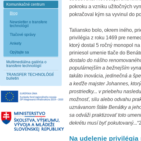
Komunikačné centrum
pokroku a vzniku užitočných vyn
Blog
pokračoval kým sa vyvinul do p
Newsletter o transfere
technológií
Taliansko bolo, okrem iného, pr
Tlačové správy
privilégia z roku 1469 pre nem
Ankety
ktorý dostal 5 ročný monopol n
priniesol umenie tlače do Benáto
Opýtajte sa
dostalo do nášho renomovaného 
Multimediálna galéria o
transfere technológií
populárnejším a bežnejším vyna
TRANSFER TECHNOLÓGIÍ
takáto inovácia, jedinečná a šp
bulletin
a keďže majster Johannes, ktorý 
prostriedky...
v priebehu nasledu
možnosť, silu alebo odvahu pra
uznávanom štáte Benátky a jeh
sa odváži praktizovať toto umeni
dekrétu musí byť pokutovaný...
“
Na udelenie privilégi