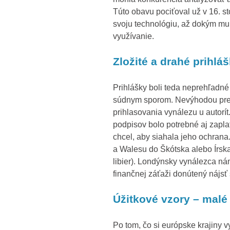
Túto obavu pociťoval už v 16. st
svoju technológiu, až dokým mu 
využívanie.
Zložité a drahé prihlá
Prihlášky boli teda neprehľadné
súdnym sporom. Nevýhodou pre A
prihlasovania vynálezu u autor
podpisov bolo potrebné aj zaplat
chcel, aby siahala jeho ochrana
a Walesu do Škótska alebo Írska
libier). Londýnsky vynálezca ná
finančnej záťaži donútený nájsť
Úžitkové vzory – malé
Po tom, čo si európske krajiny v