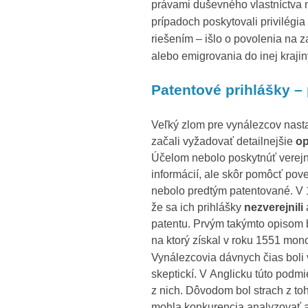
právami duševného vlastníctva n
prípadoch poskytovali privilégi
riešením – išlo o povolenia na 
alebo emigrovania do inej krajin
Patentové prihlášky
–
Veľký zlom pre vynálezcov nast
začali vyžadovať detailnejšie
op
Účelom nebolo poskytnúť verejn
informácií, ale skôr pomôcť pov
nebolo predtým patentované. V 16
že sa ich prihlášky
nezverejnili
patentu. Prvým takýmto opisom b
na ktorý získal v roku 1551 mon
Vynálezcovia dávnych čias boli 
skeptickí. V Anglicku túto podm
z nich. Dôvodom bol strach z toh
mohla konkurencia analyzovať až