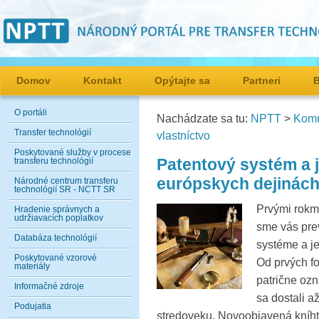
Domov
Kontakt
Opýtajte sa
Partneri
O portáli
Nachádzate sa tu:
NPTT
>
Komu
Transfer technológií
vlastníctvo
Poskytované služby v procese
Patentový systém a 
transferu technológií
európskych dejinách 
Národné centrum transferu
technológií SR - NCTT SR
Prvými rokm
Hradenie správnych a
udržiavacích poplatkov
sme vás prev
Databáza technológií
systéme a j
Poskytované vzorové
Od prvých f
materiály
patrične oz
Informačné zdroje
sa dostali a
Podujatia
stredoveku. Novoobjavená kníhtl