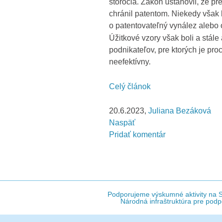
storočia. Zákon ustanovil, že pr
chránil patentom. Niekedy však b
o patentovateľný vynález alebo 
Úžitkové vzory však boli a stále
podnikateľov, pre ktorých je pr
neefektívny.
Celý článok
20.6.2023,
Juliana Bezáková
Naspäť
Pridať komentár
Podporujeme výskumné aktivity na Sl
Národná infraštruktúra pre podp