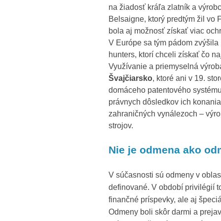
na žiadosť kráľa zlatník a výr
Belsaigne, ktorý predtým žil vo
bola aj možnosť získať viac oc
V Európe sa tým pádom zvýšila 
hunters, ktorí chceli získať čo n
Využívanie a priemyselná výroba
Švajčiarsko
, ktoré ani v 19. st
domáceho patentového systému.
právnych dôsledkov ich konania
zahraničných vynálezoch – výroba
strojov.
Nie je odmena ako o
V súčasnosti sú odmeny v oblas
definované. V období privilégií t
finančné príspevky, ale aj špec
Odmeny boli skôr darmi a preja