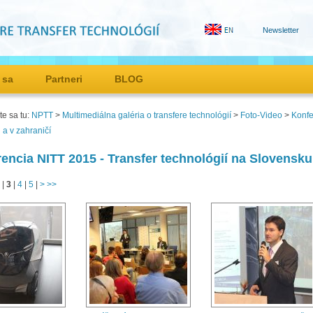
Newsletter
 sa
Partneri
BLOG
e sa tu:
NPTT
>
Multimediálna galéria o transfere technológií
>
Foto-Video
>
Konfe
 a v zahraničí
encia NITT 2015 - Transfer technológií na Slovensku 
|
3
|
4
|
5
|
>
>>