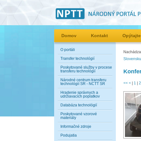
Domov
Kontakt
Opýtajte
O portáli
Nachádzat
Transfer technológií
Slovensku
Poskytované služby v procese
Konfer
transferu technológií
Národné centrum transferu
<<
<
|
1
|
2
technológií SR - NCTT SR
Hradenie správnych a
udržiavacích poplatkov
Databáza technológií
Poskytované vzorové
materiály
Informačné zdroje
Podujatia