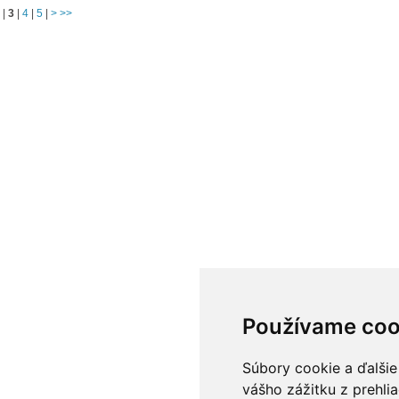
|
3
|
4
|
5
|
>
>>
Používame coo
Súbory cookie a ďalšie
vášho zážitku z prehli