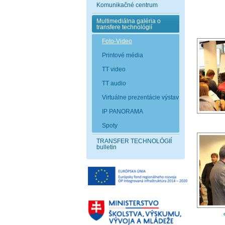
Komunikačné centrum
Multimediálna galéria o
transfere technológií
Foto-Video
Printové média
TT video
TT audio
Virtuálne prezentácie výstav
IP PANORAMA
Spoty
TRANSFER TECHNOLÓGIÍ
bulletin