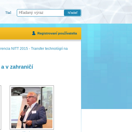
Tlač
Registrovaní používatelia
rencia NITT 2015 - Transfer technológií na
a v zahraničí