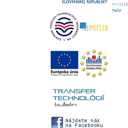
<<
<
|
1
|
2
Tlačiť