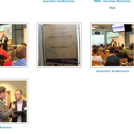
účastníci konferencie
RNDr. Jaroslav Noskovič,
PhD.
účasťtníci konferencie
diskusia