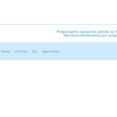
Podporujeme výskumné aktivity na Sl
Národná infraštruktúra pre podp
Domov
RSS feed
Tlač
Mapa stránky