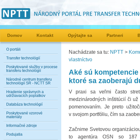
Domov
Kontakt
Opýtajte sa
Partneri
O portáli
Nachádzate sa tu:
NPTT
>
Komu
Transfer technológií
vlastníctvo
Poskytované služby v procese
Aké sú kompetencie 
transferu technológií
ktoré sa zaoberajú 
Národné centrum transferu
technológií SR - NCTT SR
V praxi sa veľmi často str
Hradenie správnych a
udržiavacích poplatkov
medzinárodných inštitúcií či už
Databáza technológií
pomenovaním. Je preto užitoč
Poskytované vzorové
v svojom portfóliu, čím sa zaobe
materiály
Informačné zdroje
Začnime Svetovou organizáciou
Podujatia
to agentúra OSN so 187 č