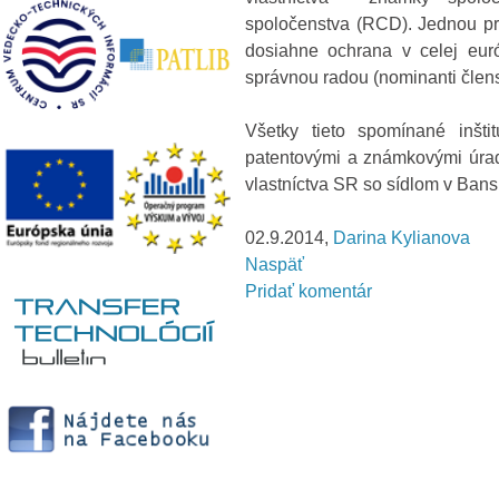
spoločenstva (RCD). Jednou pr
dosiahne ochrana v celej euró
správnou radou (nominanti člens
Všetky tieto spomínané inšti
patentovými a známkovými úrad
vlastníctva SR so sídlom v Bansk
02.9.2014,
Darina Kylianova
Naspäť
Pridať komentár