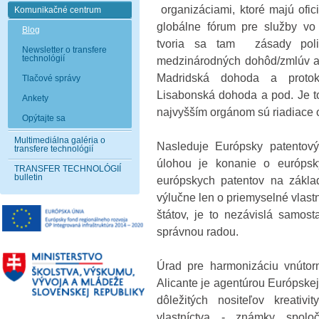
organizáciami, ktoré majú ofic
Komunikačné centrum
globálne fórum pre služby vo 
Blog
tvoria sa tam zásady polit
Newsletter o transfere
technológií
medzinárodných dohôd/zmlúv ak
Madridská dohoda a proto
Tlačové správy
Lisabonská dohoda a pod. Je t
Ankety
najvyšším orgánom sú riadiace o
Opýtajte sa
Multimediálna galéria o
Nasleduje Európsky patentov
transfere technológií
úlohou je konanie o európsk
TRANSFER TECHNOLÓGIÍ
bulletin
európskych patentov na zákla
výlučne len o priemyselné vlast
štátov, je to nezávislá samost
správnou radou.
Úrad pre harmonizáciu vnútor
Alicante je agentúrou Európsk
dôležitých nositeľov kreativ
vlastníctva - známky spolo