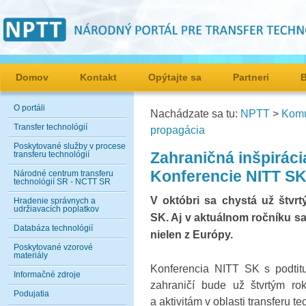
Domov
Kontakt
Opýtajte sa
Partneri
O portáli
Nachádzate sa tu:
NPTT
>
Komu
Transfer technológií
propagácia
Poskytované služby v procese
Zahraničná inšpiráci
transferu technológií
Konferencie NITT SK
Národné centrum transferu
technológií SR - NCTT SR
V októbri sa chystá už štvr
Hradenie správnych a
udržiavacích poplatkov
SK. Aj v aktuálnom ročníku s
Databáza technológií
nielen z Európy.
Poskytované vzorové
materiály
Konferencia NITT SK
s podti
Informačné zdroje
zahraničí
bude už štvrtým ro
Podujatia
a aktivitám v oblasti transferu 