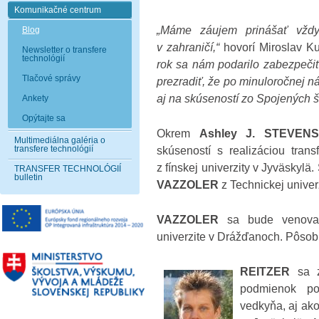
Komunikačné centrum
„Máme záujem prinášať vždy
Blog
v zahraničí,“
hovorí Miroslav K
Newsletter o transfere
technológií
rok sa nám podarilo zabezpeči
Tlačové správy
prezradiť, že po minuloročnej ná
aj na skúseností zo Spojených št
Ankety
Opýtajte sa
Okrem
Ashley J. STEVEN
Multimediálna galéria o
transfere technológií
skúseností s realizáciou transf
z fínskej univerzity v Jyväskyl
TRANSFER TECHNOLÓGIÍ
bulletin
VAZZOLER
z Technickej unive
VAZZOLER
sa bude venovať 
univerzite v Drážďanoch. Pôsobí 
REITZER
sa 
podmienok po
vedkyňa, aj ak