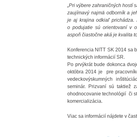
„Pri výbere zahraničných hostí 
zaujímavý najmä odborník a je
je aj krajina odkiaľ prichádza
o podujatie sú orientovaní v o
aspoň čiastočne aká je kvalita t
Konferencia NITT SK 2014 sa b
technických informácií SR.
Po prvýkrát bude dokonca dvoj
októbra 2014 je pre pracovníko
vedeckovýskumných inštitúc
seminár. Prizvaní sú taktiež 
ohodnocovanie technológií či st
komercializácia.
Viac sa informácií nájdete v čas