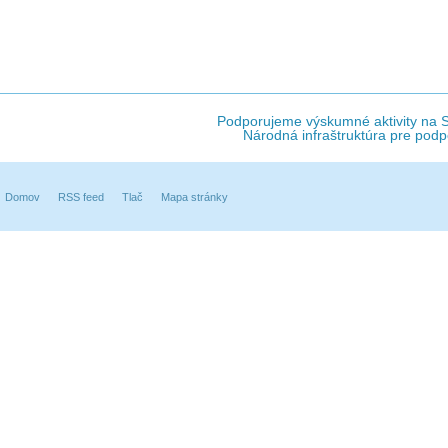
Podporujeme výskumné aktivity na Sl
Národná infraštruktúra pre podp
Domov
RSS feed
Tlač
Mapa stránky