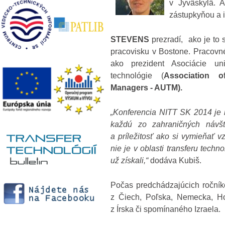
v Jyväskylä. A
zástupkyňou a 
STEVENS
prezradí, ako je to
pracovisku v Bostone. Pracovné
ako prezident Asociácie un
technológie (
Association o
Managers - AUTM
).
„Konferencia NITT SK 2014 je 
každú zo zahraničných návšt
a príležitosť ako si vymieňať 
nie je v oblasti transferu tech
už získali,“
dodáva Kubiš.
Počas predchádzajúcich ročníko
z Čiech, Poľska, Nemecka, Ho
z Írska či spomínaného Izraela.