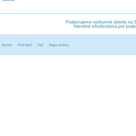
Podporujeme výskumné aktivity na Sl
Národná infraštruktúra pre podp
Domov
RSS feed
Tlač
Mapa stránky