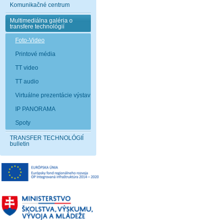
Komunikačné centrum
Multimediálna galéria o
transfere technológií
Foto-Video
Printové média
TT video
TT audio
Virtuálne prezentácie výstav
IP PANORAMA
Spoty
TRANSFER TECHNOLÓGIÍ
bulletin