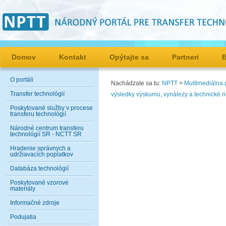
Domov
Kontakt
Opýtajte sa
Partneri
O portáli
Nachádzate sa tu:
NPTT
>
Multimediálna g
Transfer technológií
výsledky výskumu, vynálezy a technické r
Poskytované služby v procese
transferu technológií
Národné centrum transferu
technológií SR - NCTT SR
Hradenie správnych a
udržiavacích poplatkov
Databáza technológií
Poskytované vzorové
materiály
Informačné zdroje
Podujatia