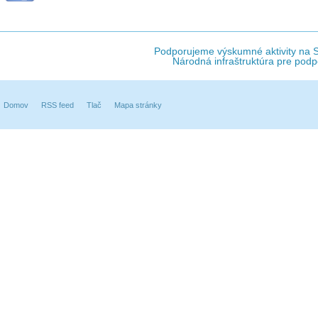
Podporujeme výskumné aktivity na Sl
Národná infraštruktúra pre podp
Domov
RSS feed
Tlač
Mapa stránky