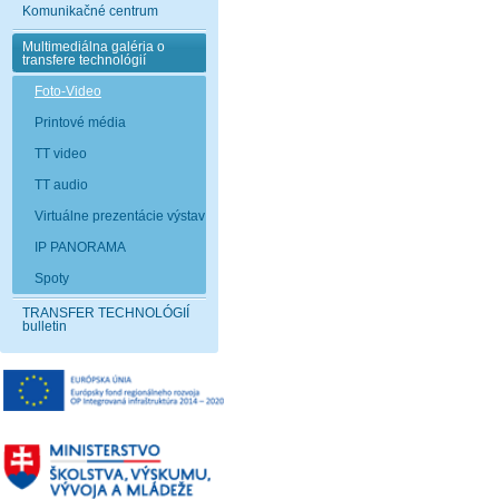
Komunikačné centrum
Multimediálna galéria o
transfere technológií
Foto-Video
Printové média
TT video
TT audio
Virtuálne prezentácie výstav
IP PANORAMA
Spoty
TRANSFER TECHNOLÓGIÍ
bulletin