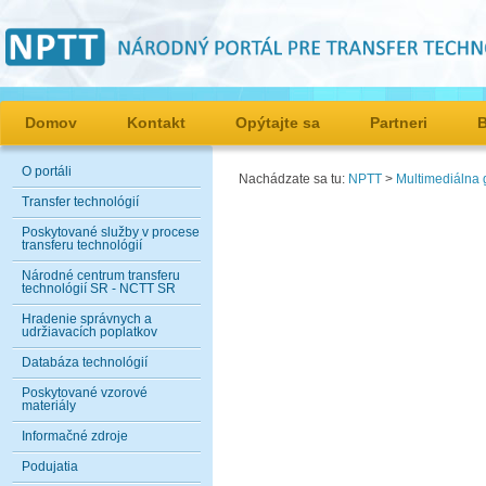
Domov
Kontakt
Opýtajte sa
Partneri
O portáli
Nachádzate sa tu:
NPTT
>
Multimediálna g
Transfer technológií
Poskytované služby v procese
transferu technológií
Národné centrum transferu
technológií SR - NCTT SR
Hradenie správnych a
udržiavacích poplatkov
Databáza technológií
Poskytované vzorové
materiály
Informačné zdroje
Podujatia