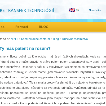
Newsletter
 sa
Partneri
BLOG
e sa tu:
NPTT
>
Komunikačné centrum
>
Blog
>
Duševné vlastníctvo
Ty máš patent na rozum?
 sme v živote počuli už túto otázku, najmä pri ťažkých diskusiách, kedy sa ná
ť druhú stranu o našej pravde. A práve pojem patent a patentovať sa v praxi ve
plne nesprávne. Dokonca v tlači aj v televíznych vysielaniach sa stretávame s t
 ochranné známky, v Bruseli máme „patentovanú“ slovenskú bryndzu či skalický t
z „patent na rozum“ je nesprávny, pretože v hlave sa nám rodia myšlienky, nápady,
be nedajú patentovať. Tie sa musia pretaviť a zhmotniť do nejakého konkrétneho 
technického charakteru, následne sa vypracuje prihláška vynálezu, prihlási sa 
ešnom prieskume sa udelí na riešenie „patent“. Patent je najcennejším p
ného vlastníctva. Patentom dostáva jeho majiteľ monopol na dané technické rie
okov, za predpokladu platenia udržiavacích poplatkov. Toto riešenie môže majiteľ