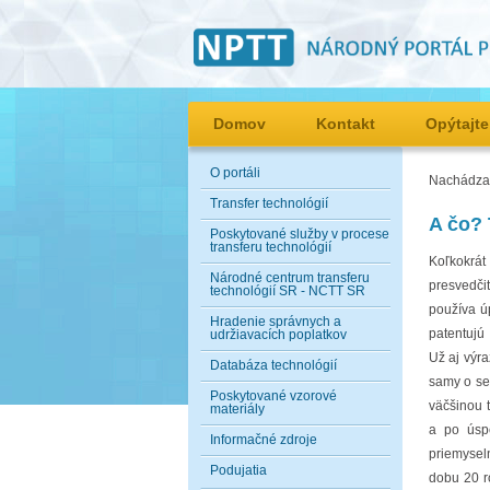
Domov
Kontakt
Opýtajte
O portáli
Nachádzat
Transfer technológií
A čo? 
Poskytované služby v procese
transferu technológií
Koľko
krát
Národné centrum transferu
presvedči
technológií SR - NCTT SR
používa ú
Hradenie správnych a
patentujú
udržiavacích poplatkov
Už aj výra
Databáza technológií
samy o se
Poskytované vzorové
väčšinou 
materiály
a po úsp
Informačné zdroje
priemysel
Podujatia
dobu 20 r