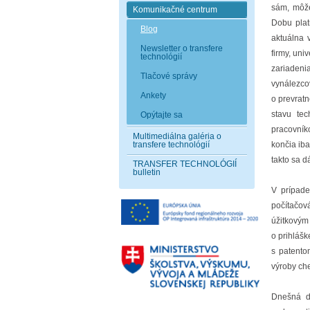
sám, môže
Komunikačné centrum
Dobu plat
Blog
aktuálna 
Newsletter o transfere
firmy, uni
technológií
zariadeni
Tlačové správy
vynálezco
Ankety
o prevratn
stavu tec
Opýtajte sa
pracovník
Multimediálna galéria o
transfere technológií
končia ib
takto sa d
TRANSFER TECHNOLÓGIÍ
bulletin
V prípade
počítačov
úžitkovým 
o prihlášk
s patento
výroby che
Dnešná d