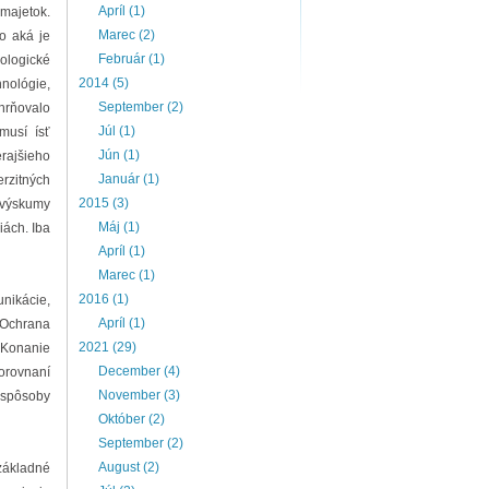
Apríl (1)
majetok.
Marec (2)
ho aká je
Február (1)
nologické
2014 (5)
hnológie,
September (2)
hrňovalo
Júl (1)
musí ísť
Jún (1)
erajšieho
Január (1)
rzitných
2015 (3)
 výskumy
Máj (1)
iách. Iba
Apríl (1)
Marec (1)
2016 (1)
unikácie,
Apríl (1)
. Ochrana
2021 (29)
. Konanie
December (4)
porovnaní
November (3)
 spôsoby
Október (2)
September (2)
August (2)
základné