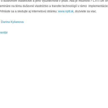
 o duševnom vlastníctve a jeho využiteľnosti v praxi. Aká je možnosť? CVTI SR o
emináre na tému duševné vlastníctvo a transfer technológií v rámci implementácie
rihláste sa a sledujte aj internetovú stránku:
www.nptt.sk
, dozviete sa viac.
,
Darina Kylianova
mentár