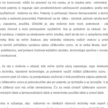
 ho licencovať, môže ho previesť na inú osobu, je to vlastne jeho nehmotný 
nosti patentu si reguluje sám prostredníctvom udržiavacích poplatkov, podľa to
využiteľnosť riešenia na trhu. Patenty si prihlasujú hlavne farmaceutické a tech
verzity a vedecké pracoviská. Patentovať sa dá látka – výrobok, spôsob výroby tec
a, zapojenia, použitia. Dôležité je, aby riešenie bolo nové, pokrokové - za
vskú činnosť a bolo priemyselne využiteľné. Nie je potrebné sa obávať, že 
é vynálezy, s takými sa stretávame veľmi zriedka, stačí ak ide len o vylepšenie dot
hniky. Bolo by veľmi žiaduce, aby výsledky výskumu našich vedcov a unive
ov končili prihláškou vynálezu alebo úžitkového vzoru. Je to veľká škoda, keď
a publikáciou, veď pridaná hodnota každého výrobku, technológie spočíva v inovác
á konkurovať.
, že ide o riešenie v oblasti, kde veľmi rýchlo vývoj napreduje, napr. telekom
á technika, stavebné technológie, je potrebné využiť inštitút úžitkového vzoru
vzorom platí 10 rokov, za predpokladu možnosti 2-krát predlženia zápisu platnosti
e úžitkového vzoru je jednoduchšie ako pri patente, je rýchlejšie a aj lacnejšie. V 
m úžitkový vzor má určite obmedzenia. Čo sa nedá chrániť úžitkovým vzorom:
mických látok a farmaceutických látok a medicínske použitie látok a zmesí látok.
oba si vyžaduje, aby odborníci vo všetkých oboroch techniky mali aspoň 