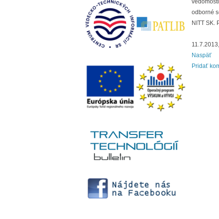
vedomosti
odborné s
NITT SK. P
11.7.2013
Naspäť
Pridať ko