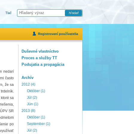
Tlač
Registrovaní používatelia
Duševné vlastníctvo
Proces a služby TT
Podujatia a propagácia
m nedarí
Archív
ľmi často
2012 (4)
ým, že sa
Október (1)
rdelník.
Júl (2)
 ktoré sa
Jún (1)
riešenia,
2013 (8)
na ÚPV SR
Október (1)
redmetom
September (1)
šenie po
Júl (2)
 využívať