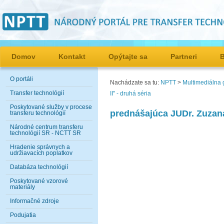
Domov
Kontakt
Opýtajte sa
Partneri
O portáli
Nachádzate sa tu:
NPTT
>
Multimediálna g
Transfer technológií
II" - druhá séria
Poskytované služby v procese
prednášajúca JUDr. Zuza
transferu technológií
Národné centrum transferu
technológií SR - NCTT SR
Hradenie správnych a
udržiavacích poplatkov
Databáza technológií
Poskytované vzorové
materiály
Informačné zdroje
Podujatia