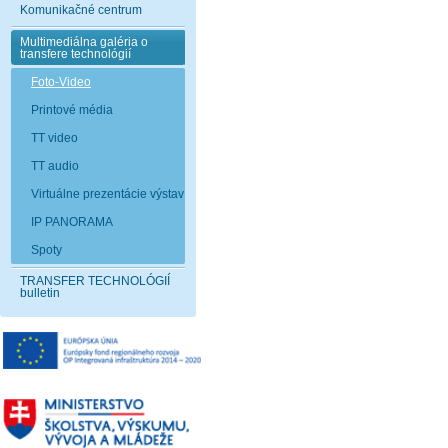
Komunikačné centrum
Multimediálna galéria o
transfere technológií
Foto-Video
Printové média
TT video
TT audio
Virtuálne prezentácie výstav
IP PANORAMA
Spoty
TRANSFER TECHNOLÓGIÍ
bulletin