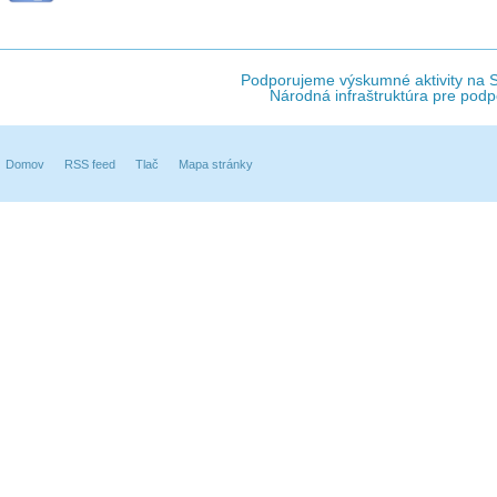
Podporujeme výskumné aktivity na Sl
Národná infraštruktúra pre podp
Domov
RSS feed
Tlač
Mapa stránky