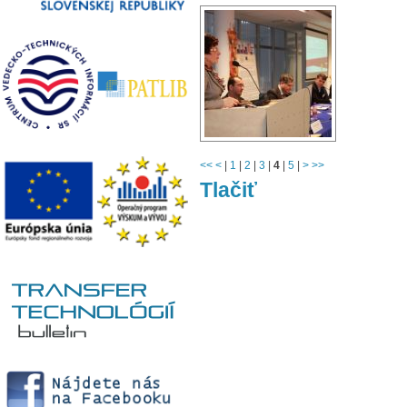
<<
<
|
1
|
2
|
3
|
4
|
5
|
>
>>
Tlačiť