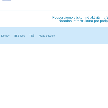
Podporujeme výskumné aktivity na Sl
Národná infraštruktúra pre podp
Domov
RSS feed
Tlač
Mapa stránky