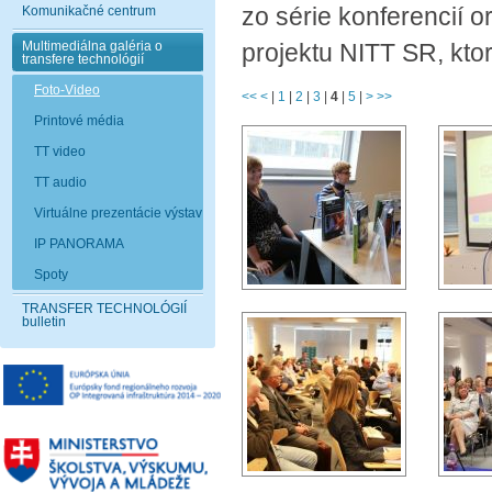
zo série konferencií 
Komunikačné centrum
Multimediálna galéria o
projektu NITT SR, kto
transfere technológií
Foto-Video
<<
<
|
1
|
2
|
3
|
4
|
5
|
>
>>
Printové média
TT video
TT audio
Virtuálne prezentácie výstav
IP PANORAMA
Spoty
TRANSFER TECHNOLÓGIÍ
bulletin