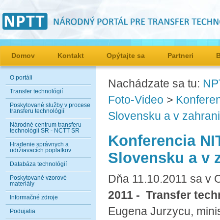
Domov
Kontakt
Opýtajte sa
Partneri
O portáli
Nachádzate sa tu:
NP
Transfer technológií
Foto-Video
>
Konferen
Poskytované služby v procese
transferu technológií
Slovensku a v zahrani
Národné centrum transferu
technológií SR - NCTT SR
Konferencia NIT
Hradenie správnych a
udržiavacích poplatkov
Slovensku a v 
Databáza technológií
Dňa 11.10.2011 sa v 
Poskytované vzorové
materiály
2011 - Transfer tech
Informačné zdroje
Eugena Jurzycu, minis
Podujatia